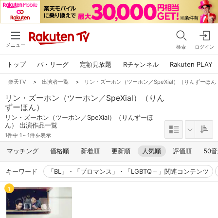
メニュー
検索
ログイン
トップ
パ・リーグ
定額見放題
Rチャンネル
Rakuten PLAY
楽天TV
>
出演者一覧
>
リン・ズーホン（ツーホン／SpeXial）（りんずーほん
リン・ズーホン（ツーホン／SpeXial）（りん
ずーほん）
リン・ズーホン（ツーホン／SpeXial）（りんずーほ
ん） 出演作品一覧
1件中 1～1件を表示
マッチング
価格順
新着順
更新順
人気順
評価順
50
キーワード
「BL」・「ブロマンス」・「LGBTQ＋」関連コンテンツ
1