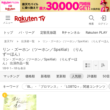
メニュー
検索
ログイン
トップ
パ・リーグ
定額見放題
Rチャンネル
Rakuten PLAY
楽天TV
>
出演者一覧
>
リン・ズーホン（ツーホン／SpeXial）（りんずーほん
リン・ズーホン（ツーホン／SpeXial）（りん
ずーほん）
リン・ズーホン（ツーホン／SpeXial）（りんずーほ
ん） 出演作品一覧
1件中 1～1件を表示
マッチング
価格順
新着順
更新順
人気順
評価順
50
キーワード
「BL」・「ブロマンス」・「LGBTQ＋」関連コンテンツ
1