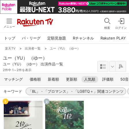
メニュー
検索
ログイン
トップ
パ・リーグ
定額見放題
Rチャンネル
Rakuten PLAY
楽天TV
>
出演者一覧
>
ユー（YU） （ゆー）
ユー（YU） （ゆー）
ユー（YU） （ゆー） 出演作品一覧
2件中 1～2件を表示
マッチング
価格順
新着順
更新順
人気順
評価順
50
キーワード
「BL」・「ブロマンス」・「LGBTQ＋」関連コンテンツ
1
2