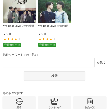
We Best Love 2位の反撃
We Best Love 永遠の1位
￥
330
￥
330
会員無料あり
会員無料あり
除外キーワードで絞り込む
を除く
他の条件で探す
新着
ランキング
作品一覧