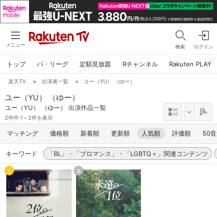
メニュー
検索
ログイン
トップ
パ・リーグ
定額見放題
Rチャンネル
Rakuten PLAY
楽天TV
>
出演者一覧
>
ユー（YU） （ゆー）
ユー（YU） （ゆー）
ユー（YU） （ゆー） 出演作品一覧
2件中 1～2件を表示
マッチング
価格順
新着順
更新順
人気順
評価順
50
キーワード
「BL」・「ブロマンス」・「LGBTQ＋」関連コンテンツ
1
2