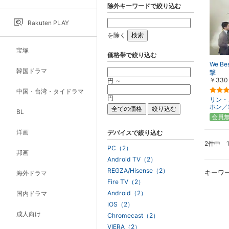
除外キーワードで絞り込む
Rakuten PLAY
を除く
宝塚
価格帯で絞り込む
We Be
韓国ドラマ
撃
￥330
円 ～
中国・台湾・タイドラマ
円
リン・
ホン／S
BL
会員
洋画
デバイスで絞り込む
2件中 
PC（2）
邦画
Android TV（2）
REGZA/Hisense（2）
キーワ
海外ドラマ
Fire TV（2）
Android（2）
国内ドラマ
iOS（2）
成人向け
Chromecast（2）
VIERA（2）