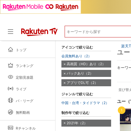
楽天T
アイコンで絞り込む
トップ
ユー
会員無料あり（2）
高画質（HD）あり（2）
ランキング
ドラマ
キーワ
パックあり（2）
定額見放題
アプリでDL可（2）
ライブ
並び替
ジャンルで絞り込む
パ・リーグ
ユー（
中国・台湾・タイドラマ（2）
1
無料動画
制作年で絞り込む
2021年（2）
Rチャンネル