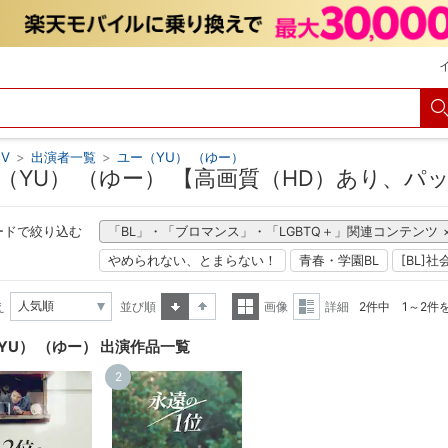
V
>
出演者一覧
>
ユー（YU） （ゆー）
（YU） （ゆー） 【高画質（HD）あり、パ
ードで絞り込む
「BL」・「ブロマンス」・「LGBTQ＋」関連コンテンツ
やめられない、とまらない！
青春・学園BL
[BL]社
え
並び順
画像
詳細
2件中 1～2件
昇順
降順
一覧
詳細
YU） （ゆー） 出演作品一覧
表示
表示
2