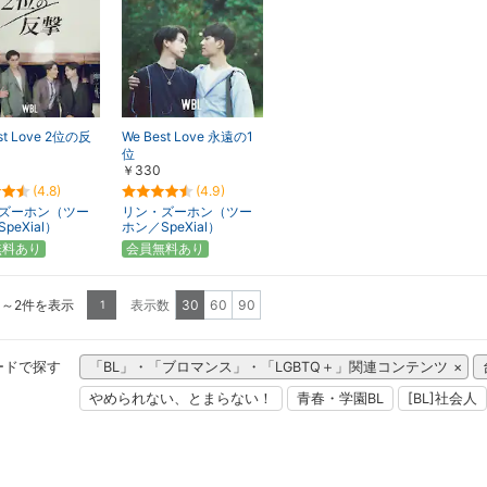
st Love 2位の反
We Best Love 永遠の1
位
￥330
(4.8)
(4.9)
ズーホン（ツー
リン・ズーホン（ツー
peXial）
ホン／SpeXial）
無料あり
会員無料あり
1～2件を表示
表示数
30
60
90
1
ードで探す
「BL」・「ブロマンス」・「LGBTQ＋」関連コンテンツ
やめられない、とまらない！
青春・学園BL
[BL]社会人