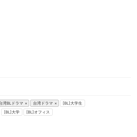
楽天チケット
エンタメニュース
推し楽
台湾BLドラマ
台湾ドラマ
[BL]大学生
[BL]大学
[BL]オフィス