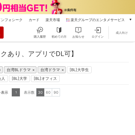
インフォシーク
カード
楽天市場
楽天グループのエンタメサービス
動画配信
成人向け
楽天TV
購入履歴
初めての方
お知らせ
ログイン
本/ゲーム/CD/DVD
楽天ブックス
ックあり、アプリでDL可】
電子書籍
楽天Kobo
台湾BLドラマ
台湾ドラマ
[BL]大学生
雑誌読み放題
楽天マガジン
会人
[BL]大学
[BL]オフィス
音楽配信
楽天ミュージック
を表示
表示数
30
60
90
1
動画配信ガイド
Rakuten PLAY
無料テレビ
Rチャンネル
チケット