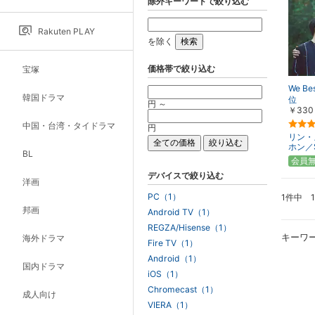
除外キーワードで絞り込む
Rakuten PLAY
を除く
価格帯で絞り込む
宝塚
We Be
韓国ドラマ
位
円 ～
￥330
中国・台湾・タイドラマ
円
リン・
ホン／S
BL
会員
デバイスで絞り込む
洋画
PC（1）
1件中 
邦画
Android TV（1）
REGZA/Hisense（1）
キーワ
海外ドラマ
Fire TV（1）
Android（1）
国内ドラマ
iOS（1）
Chromecast（1）
成人向け
VIERA（1）