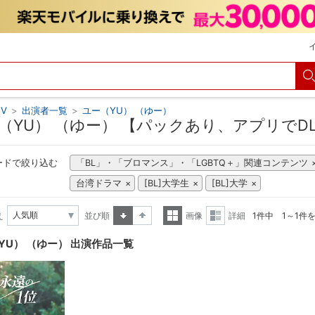
V
>
出演者一覧
>
ユー（YU） （ゆー）
（YU） （ゆー） 【パックあり、アプリでD
ードで絞り込む
「BL」・「ブロマンス」・「LGBTQ＋」関連コンテンツ
台湾ドラマ
[BL]大学生
[BL]大学
え
並び順
画像
詳細
1件中 1～1件
昇順
降順
一覧
詳細
YU） （ゆー） 出演作品一覧
表示
表示