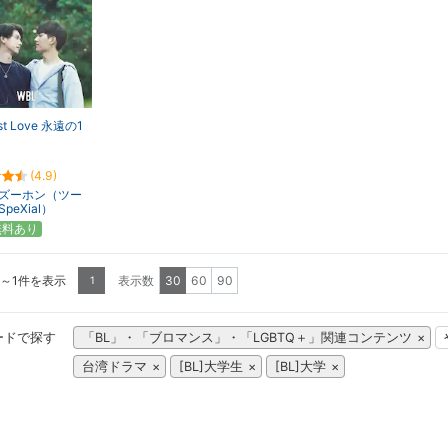
st Love 永遠の1
(4.9)
ズーホン（ツー
peXial）
無料あり
1～1件を表示
表示数
30
60
90
1
ードで探す
「BL」・「ブロマンス」・「LGBTQ＋」関連コンテンツ
台湾ドラマ
[BL]大学生
[BL]大学