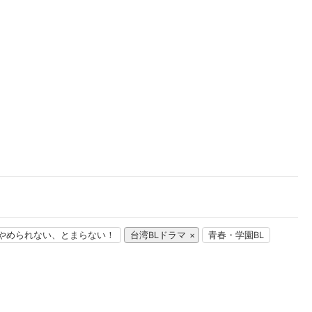
楽天チケット
エンタメニュース
推し楽
やめられない、とまらない！
台湾BLドラマ
青春・学園BL