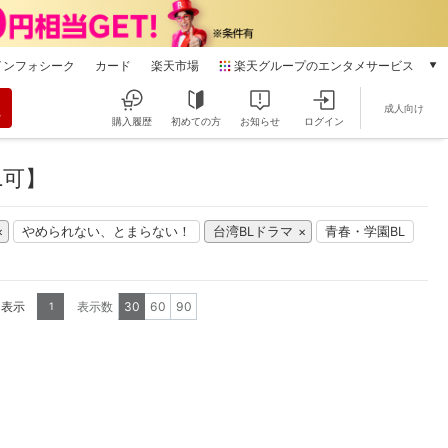
インフォシーク
カード
楽天市場
楽天グループのエンタメサービス
動画配信
成人向け
楽天TV
購入履歴
初めての方
お知らせ
ログイン
本/ゲーム/CD/DVD
楽天ブックス
L可】
電子書籍
楽天Kobo
やめられない、とまらない！
台湾BLドラマ
青春・学園BL
雑誌読み放題
楽天マガジン
音楽配信
楽天ミュージック
を表示
表示数
30
60
90
1
動画配信ガイド
Rakuten PLAY
無料テレビ
Rチャンネル
チケット