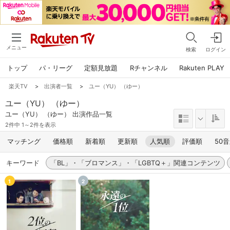
メニュー
検索
ログイン
トップ
パ・リーグ
定額見放題
Rチャンネル
Rakuten PLAY
楽天TV
>
出演者一覧
>
ユー（YU） （ゆー）
ユー（YU） （ゆー）
ユー（YU） （ゆー） 出演作品一覧
2件中 1～2件を表示
マッチング
価格順
新着順
更新順
人気順
評価順
50
キーワード
「BL」・「ブロマンス」・「LGBTQ＋」関連コンテンツ
1
2