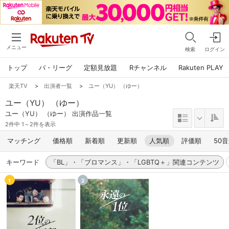
メニュー
検索
ログイン
トップ
パ・リーグ
定額見放題
Rチャンネル
Rakuten PLAY
楽天TV
>
出演者一覧
>
ユー（YU） （ゆー）
ユー（YU） （ゆー）
ユー（YU） （ゆー） 出演作品一覧
2件中 1～2件を表示
マッチング
価格順
新着順
更新順
人気順
評価順
50
キーワード
「BL」・「ブロマンス」・「LGBTQ＋」関連コンテンツ
1
2