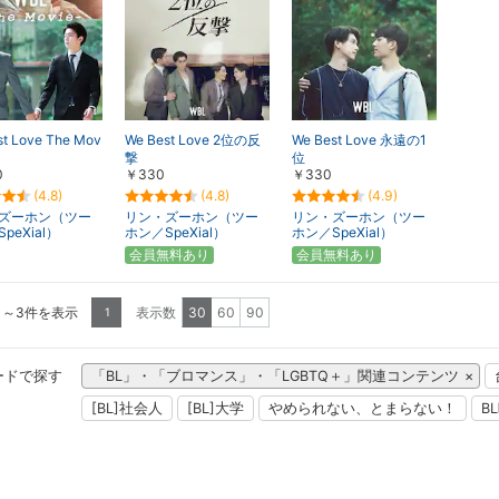
st Love The Mov
We Best Love 2位の反
We Best Love 永遠の1
撃
位
0
￥330
￥330
(4.8)
(4.8)
(4.9)
ズーホン（ツー
リン・ズーホン（ツー
リン・ズーホン（ツー
peXial）
ホン／SpeXial）
ホン／SpeXial）
会員無料あり
会員無料あり
1～3件を表示
表示数
30
60
90
1
ードで探す
「BL」・「ブロマンス」・「LGBTQ＋」関連コンテンツ
[BL]社会人
[BL]大学
やめられない、とまらない！
B