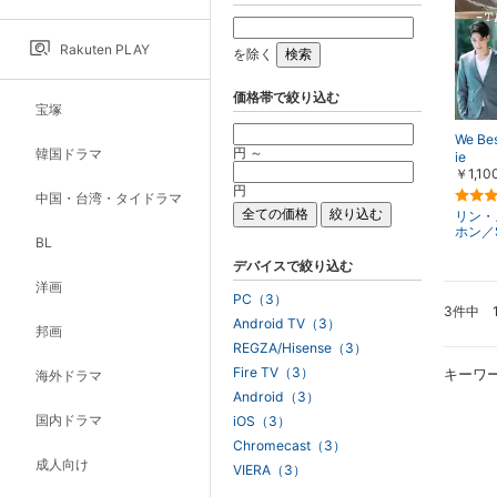
Rakuten PLAY
を除く
価格帯で絞り込む
宝塚
We Be
円 ～
韓国ドラマ
ie
￥1,10
円
中国・台湾・タイドラマ
リン・
ホン／S
BL
デバイスで絞り込む
洋画
PC（3）
3件中 
Android TV（3）
邦画
REGZA/Hisense（3）
Fire TV（3）
キーワ
海外ドラマ
Android（3）
国内ドラマ
iOS（3）
Chromecast（3）
成人向け
VIERA（3）