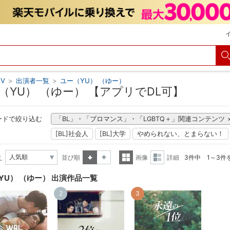
V
>
出演者一覧
>
ユー（YU） （ゆー）
（YU） （ゆー） 【アプリでDL可】
ードで絞り込む
「BL」・「ブロマンス」・「LGBTQ＋」関連コンテンツ
[BL]社会人
[BL]大学
やめられない、とまらない！
え
並び順
画像
詳細
3件中 1～3件
昇順
降順
一覧
詳細
YU） （ゆー） 出演作品一覧
表示
表示
2
3