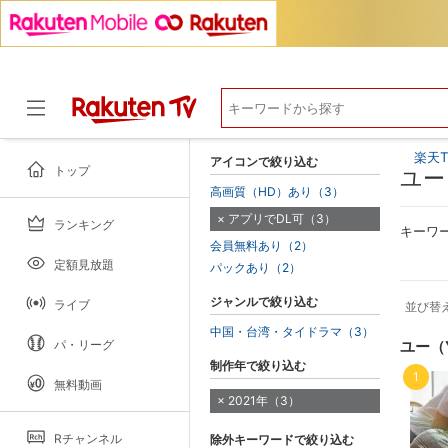
楽天T
アイコンで絞り込む
トップ
ユー
高画質（HD）あり（3）
アプリでDL可（3）
ランキング
ドラマ
キーワ
会員無料あり（2）
定額見放題
パックあり（2）
ジャンルで絞り込む
ライブ
並び替
中国・台湾・タイドラマ（3）
パ・リーグ
ユー（
制作年で絞り込む
1
無料動画
2021年（3）
Rチャンネル
除外キーワードで絞り込む