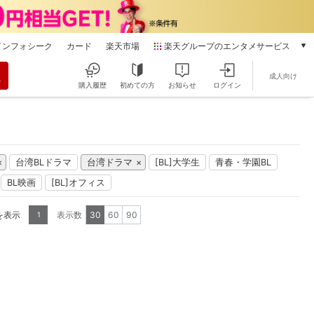
インフォシーク
カード
楽天市場
楽天グループのエンタメサービス
動画配信
成人向け
楽天TV
購入履歴
初めての方
お知らせ
ログイン
本/ゲーム/CD/DVD
楽天ブックス
電子書籍
楽天Kobo
台湾BLドラマ
台湾ドラマ
[BL]大学生
青春・学園BL
雑誌読み放題
楽天マガジン
BL映画
[BL]オフィス
音楽配信
楽天ミュージック
を表示
表示数
30
60
90
1
動画配信ガイド
Rakuten PLAY
無料テレビ
Rチャンネル
チケット