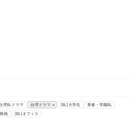
楽天チケット
エンタメニュース
推し楽
台湾BLドラマ
台湾ドラマ
[BL]大学生
青春・学園BL
L映画
[BL]オフィス