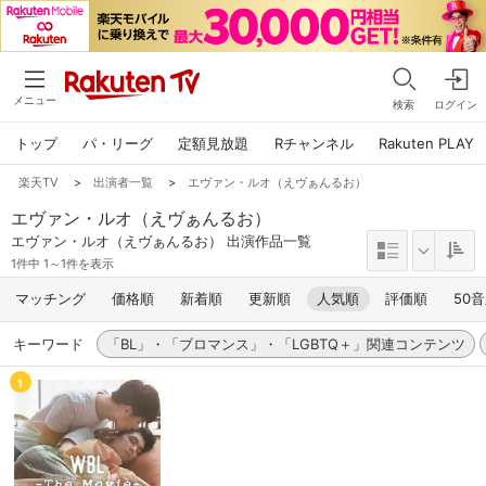
メニュー
検索
ログイン
トップ
パ・リーグ
定額見放題
Rチャンネル
Rakuten PLAY
楽天TV
>
出演者一覧
>
エヴァン・ルオ（えヴぁんるお）
エヴァン・ルオ（えヴぁんるお）
エヴァン・ルオ（えヴぁんるお） 出演作品一覧
1件中 1～1件を表示
マッチング
価格順
新着順
更新順
人気順
評価順
50
キーワード
「BL」・「ブロマンス」・「LGBTQ＋」関連コンテンツ
1