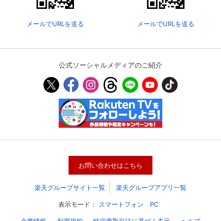
メールでURLを送る
メールでURLを送る
公式ソーシャルメディアのご紹介
会員設定
会員情報
閉じる
お問い合わせはこちら
基本情報、本人連絡先、パスワード 、クレ
会員情報変更
ジットカード情報の変更が可能です。
楽天グループサイト一覧
楽天グループアプリ一覧
表示モード：
スマートフォン
PC
決済方法変更
決済方法の変更が可能です。