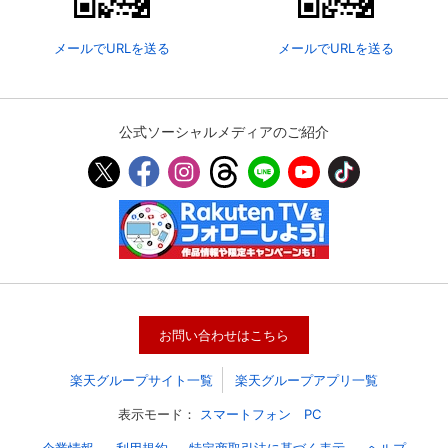
メールでURLを送る
メールでURLを送る
公式ソーシャルメディアのご紹介
会員設定
会員情報
閉じる
お問い合わせはこちら
基本情報、本人連絡先、パスワード 、クレ
会員情報変更
ジットカード情報の変更が可能です。
楽天グループサイト一覧
楽天グループアプリ一覧
表示モード：
スマートフォン
PC
決済方法変更
決済方法の変更が可能です。