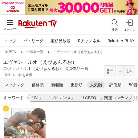
メニュー
検索
ログイン
トップ
パ・リーグ
定額見放題
Rチャンネル
Rakuten PLAY
楽天TV
>
出演者一覧
>
エヴァン・ルオ（えヴぁんるお）
エヴァン・ルオ（えヴぁんるお）
エヴァン・ルオ（えヴぁんるお） 出演作品一覧
1件中 1～1件を表示
マッチング
価格順
新着順
更新順
人気順
評価順
50
キーワード
「BL」・「ブロマンス」・「LGBTQ＋」関連コンテンツ
1