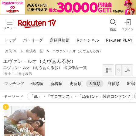
メニュー
検索
ログイン
トップ
パ・リーグ
定額見放題
Rチャンネル
Rakuten PLAY
楽天TV
>
出演者一覧
>
エヴァン・ルオ（えヴぁんるお）
エヴァン・ルオ（えヴぁんるお）
エヴァン・ルオ（えヴぁんるお） 出演作品一覧
1件中 1～1件を表示
マッチング
価格順
新着順
更新順
人気順
評価順
50
キーワード
「BL」・「ブロマンス」・「LGBTQ＋」関連コンテンツ
1