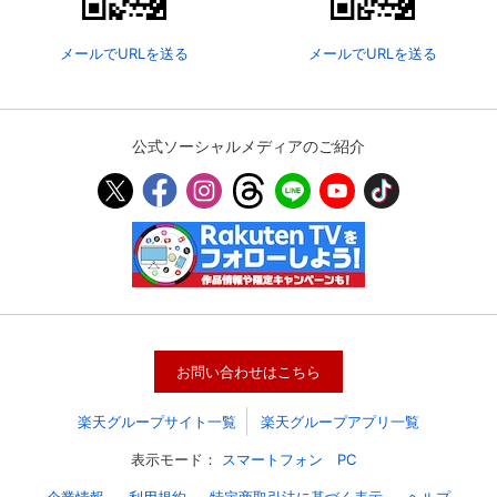
メールでURLを送る
メールでURLを送る
公式ソーシャルメディアのご紹介
会員設定
会員情報
閉じる
お問い合わせはこちら
基本情報、本人連絡先、パスワード 、クレ
会員情報変更
ジットカード情報の変更が可能です。
楽天グループサイト一覧
楽天グループアプリ一覧
表示モード：
スマートフォン
PC
決済方法変更
決済方法の変更が可能です。