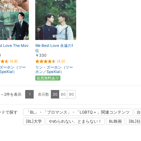
st Love The Mov
We Best Love 永遠の1
位
0
￥330
(4.8)
(4.9)
ズーホン（ツー
リン・ズーホン（ツー
peXial）
ホン／SpeXial）
会員無料あり
1～2件を表示
表示数
30
60
90
1
ードで探す
「BL」・「ブロマンス」・「LGBTQ＋」関連コンテンツ
台
[BL]大学
やめられない、とまらない！
BL映画
[BL]