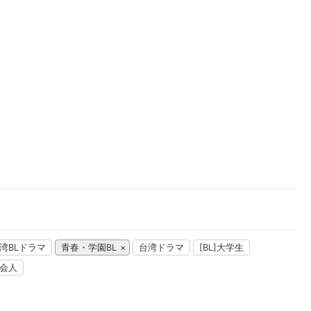
楽天チケット
エンタメニュース
推し楽
湾BLドラマ
青春・学園BL
台湾ドラマ
[BL]大学生
社会人