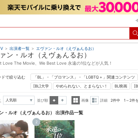
V
>
出演者一覧
>
エヴァン・ルオ（えヴぁんるお）
ァン・ルオ（えヴぁんるお）
st Love The Movie、We Best Love 永遠の1位などが人気！
ードで絞り込む
「BL」・「ブロマンス」・「LGBTQ＋」関連コンテンツ
[BL]大学
やめられない、とまらない！
BL映画
[
え
並び順
画像
詳細
2件中 1～2件
昇順
降順
一覧
詳細
ン・ルオ（えヴぁんるお） 出演作品一覧
表示
表示
2