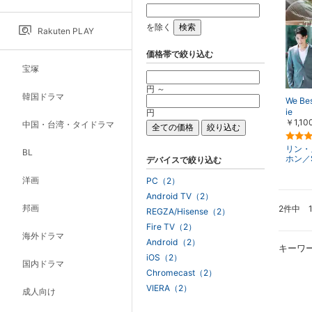
を除く
Rakuten PLAY
価格帯で絞り込む
宝塚
円 ～
韓国ドラマ
We Be
ie
円
￥1,10
中国・台湾・タイドラマ
リン・
BL
ホン／S
デバイスで絞り込む
洋画
PC（2）
Android TV（2）
邦画
2件中 
REGZA/Hisense（2）
Fire TV（2）
海外ドラマ
Android（2）
キーワ
iOS（2）
国内ドラマ
Chromecast（2）
VIERA（2）
成人向け