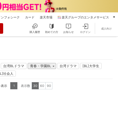
インフォシーク
カード
楽天市場
楽天グループのエンタメサービス
動画配信
成人向け
楽天TV
購入履歴
初めての方
お知らせ
ログイン
本/ゲーム/CD/DVD
楽天ブックス
電子書籍
楽天Kobo
雑誌読み放題
台湾BLドラマ
青春・学園BL
台湾ドラマ
[BL]大学生
楽天マガジン
BL]社会人
音楽配信
楽天ミュージック
を表示
表示数
30
60
90
1
動画配信ガイド
Rakuten PLAY
無料テレビ
Rチャンネル
チケット