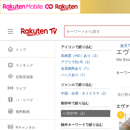
楽天T
アイコンで絞り込む
トップ
エヴ
高画質（HD）あり（2）
We Be
アプリでDL可（2）
ランキング
ドラマ
会員無料あり（1）
キーワ
パックあり（1）
定額見放題
ジャンルで絞り込む
ライブ
中国・台湾・タイドラマ（2）
並び替
パ・リーグ
制作年で絞り込む
エヴァ
無料動画
2021年（2）
1
除外キーワードで絞り込む
Rチャンネル