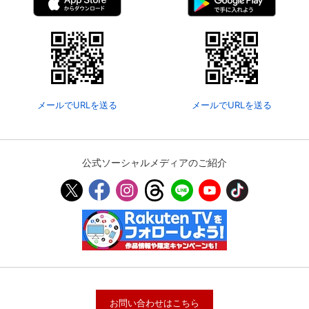
メールでURLを送る
メールでURLを送る
公式ソーシャルメディアのご紹介
お問い合わせはこちら