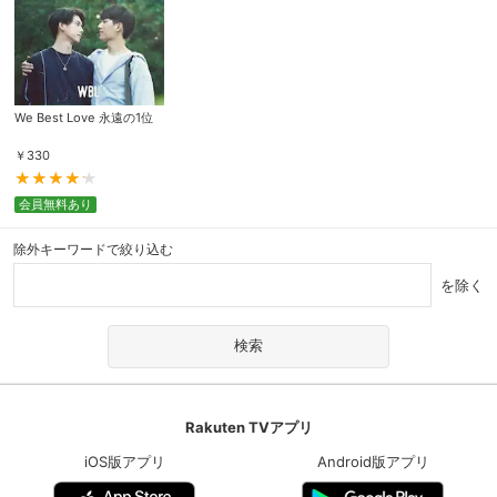
We Best Love 永遠の1位
￥
330
会員無料あり
除外キーワードで絞り込む
を除く
Rakuten TVアプリ
iOS版アプリ
Android版アプリ