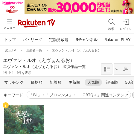
メニュー
検索
ログイン
トップ
パ・リーグ
定額見放題
Rチャンネル
Rakuten PLAY
楽天TV
>
出演者一覧
>
エヴァン・ルオ（えヴぁんるお）
エヴァン・ルオ（えヴぁんるお）
エヴァン・ルオ（えヴぁんるお） 出演作品一覧
1件中 1～1件を表示
マッチング
価格順
新着順
更新順
人気順
評価順
50
キーワード
「BL」・「ブロマンス」・「LGBTQ＋」関連コンテンツ
1