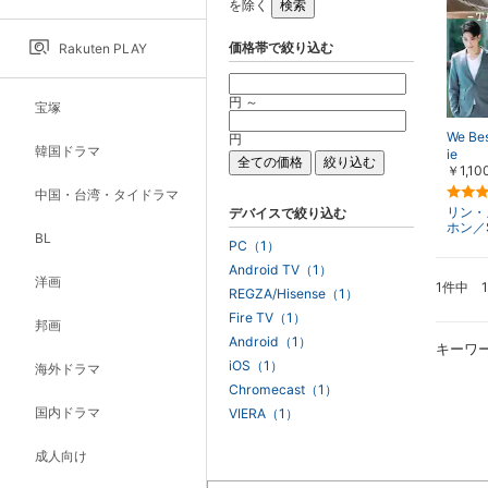
を除く
価格帯で絞り込む
Rakuten PLAY
円 ～
宝塚
We Be
円
韓国ドラマ
ie
￥1,10
中国・台湾・タイドラマ
リン・
デバイスで絞り込む
ホン／S
BL
PC（1）
Android TV（1）
洋画
1件中 
REGZA/Hisense（1）
Fire TV（1）
邦画
Android（1）
キーワ
iOS（1）
海外ドラマ
Chromecast（1）
国内ドラマ
VIERA（1）
成人向け