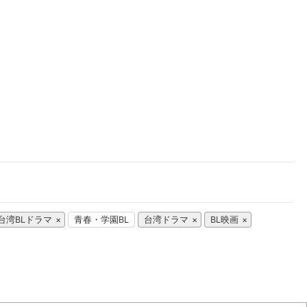
楽天チケット
エンタメニュース
推し楽
台湾BLドラマ
青春・学園BL
台湾ドラマ
BL映画