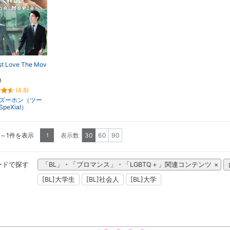
st Love The Mov
0
(4.8)
ズーホン（ツー
peXial）
1～1件を表示
表示数
30
60
90
1
ードで探す
「BL」・「ブロマンス」・「LGBTQ＋」関連コンテンツ
[BL]大学生
[BL]社会人
[BL]大学