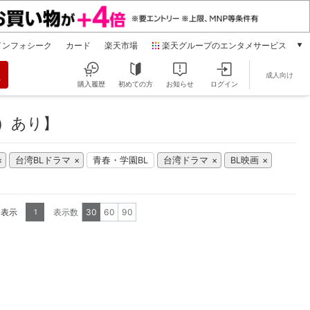
インフォシーク
カード
楽天市場
楽天グループのエンタメサービス
動画配信
成人向け
楽天TV
購入履歴
初めての方
お知らせ
ログイン
本/ゲーム/CD/DVD
楽天ブックス
）あり】
電子書籍
楽天Kobo
台湾BLドラマ
青春・学園BL
台湾ドラマ
BL映画
雑誌読み放題
楽天マガジン
音楽配信
楽天ミュージック
を表示
表示数
30
60
90
1
動画配信ガイド
Rakuten PLAY
無料テレビ
Rチャンネル
チケット