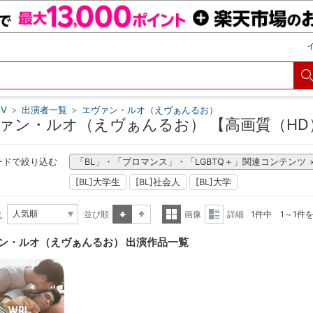
V
>
出演者一覧
>
エヴァン・ルオ（えヴぁんるお）
ァン・ルオ（えヴぁんるお） 【高画質（HD
ードで絞り込む
「BL」・「ブロマンス」・「LGBTQ＋」関連コンテンツ
[BL]大学生
[BL]社会人
[BL]大学
え
並び順
画像
詳細
1件中 1～1件
昇順
降順
一覧
詳細
ン・ルオ（えヴぁんるお） 出演作品一覧
表示
表示