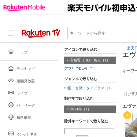
楽天T
アイコンで絞り込む
トップ
エヴ
高画質（HD）あり（1）
アプリでDL可（1）
ランキング
ドラマ
キーワ
ジャンルで絞り込む
定額見放題
中国・台湾・タイドラマ（1）
ライブ
並び替
制作年で絞り込む
パ・リーグ
エヴァ
2021年（1）
1
無料動画
除外キーワードで絞り込む
Rチャンネル