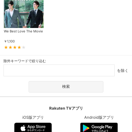
We Best Love The Movie
￥
1,100
除外キーワードで絞り込む
を除く
Rakuten TVアプリ
iOS版アプリ
Android版アプリ