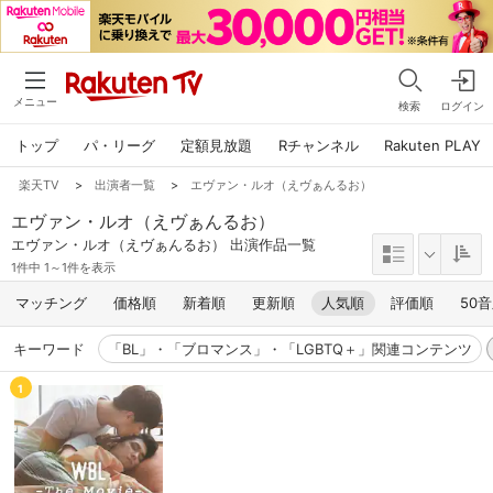
メニュー
検索
ログイン
トップ
パ・リーグ
定額見放題
Rチャンネル
Rakuten PLAY
楽天TV
>
出演者一覧
>
エヴァン・ルオ（えヴぁんるお）
エヴァン・ルオ（えヴぁんるお）
エヴァン・ルオ（えヴぁんるお） 出演作品一覧
1件中 1～1件を表示
マッチング
価格順
新着順
更新順
人気順
評価順
50
キーワード
「BL」・「ブロマンス」・「LGBTQ＋」関連コンテンツ
1