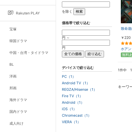
を除く
Rakuten PLAY
価格帯で絞り込む
致命遊
宝塚
円 ～
￥220
韓国ドラマ
円
ホアン
中国・台湾・タイドラマ
無料
BL
デバイスで絞り込む
1件中 
洋画
PC（1）
Android TV（1）
キーワ
邦画
REGZA/Hisense（1）
Fire TV（1）
海外ドラマ
Android（1）
iOS（1）
国内ドラマ
Chromecast（1）
VIERA（1）
成人向け