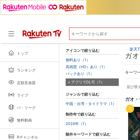
楽天T
アイコンで絞り込む
トップ
ガオ
無料あり（1）
高画質（HD）あり（1）
ランキング
ドラマ
キーワ
パックあり（1）
アプリでDL可（1）
定額見放題
並び替
ジャンルで絞り込む
ライブ
ガオ・
中国・台湾・タイドラマ（1）
パ・リーグ
1
制作年で絞り込む
無料動画
2024年（1）
除外キーワードで絞り込む
Rチャンネル