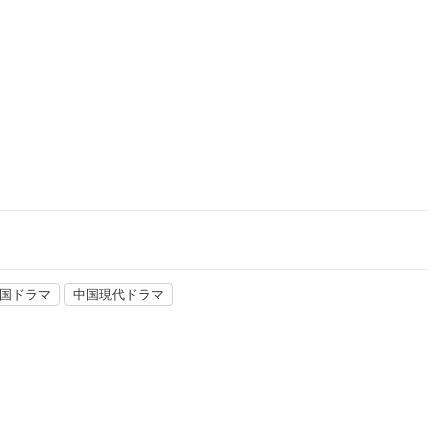
楽天チケット
エンタメニュース
推し楽
国ドラマ
中国現代ドラマ