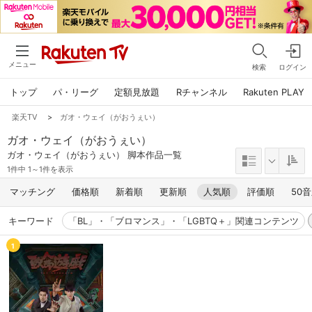
メニュー
検索
ログイン
トップ
パ・リーグ
定額見放題
Rチャンネル
Rakuten PLAY
楽天TV
>
ガオ・ウェイ（がおうぇい）
ガオ・ウェイ（がおうぇい）
ガオ・ウェイ（がおうぇい） 脚本作品一覧
1件中 1～1件を表示
マッチング
価格順
新着順
更新順
人気順
評価順
50
キーワード
「BL」・「ブロマンス」・「LGBTQ＋」関連コンテンツ
1