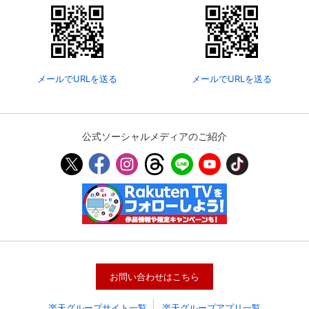
メールでURLを送る
メールでURLを送る
公式ソーシャルメディアのご紹介
お問い合わせはこちら
楽天グループサイト一覧
楽天グループアプリ一覧