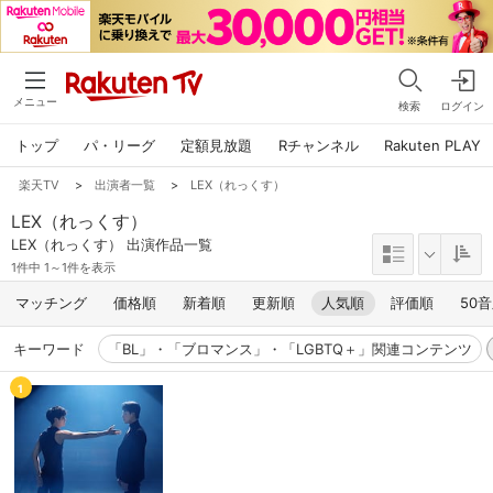
メニュー
検索
ログイン
トップ
パ・リーグ
定額見放題
Rチャンネル
Rakuten PLAY
楽天TV
>
出演者一覧
>
LEX（れっくす）
LEX（れっくす）
LEX（れっくす） 出演作品一覧
1件中 1～1件を表示
マッチング
価格順
新着順
更新順
人気順
評価順
50
キーワード
「BL」・「ブロマンス」・「LGBTQ＋」関連コンテンツ
1