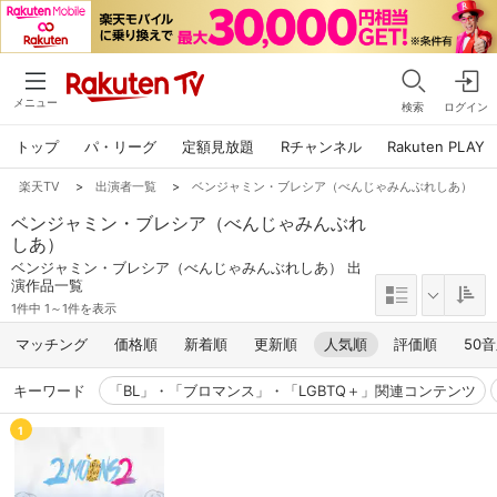
メニュー
検索
ログイン
トップ
パ・リーグ
定額見放題
Rチャンネル
Rakuten PLAY
楽天TV
>
出演者一覧
>
ベンジャミン・ブレシア（べんじゃみんぶれしあ）
ベンジャミン・ブレシア（べんじゃみんぶれ
しあ）
ベンジャミン・ブレシア（べんじゃみんぶれしあ） 出
演作品一覧
1件中 1～1件を表示
マッチング
価格順
新着順
更新順
人気順
評価順
50
キーワード
「BL」・「ブロマンス」・「LGBTQ＋」関連コンテンツ
1