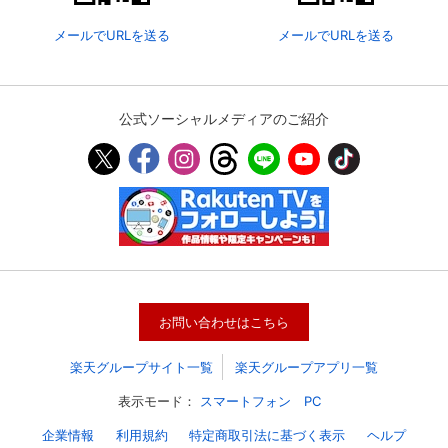
メールでURLを送る
メールでURLを送る
公式ソーシャルメディアのご紹介
会員設定
会員情報
閉じる
お問い合わせはこちら
基本情報、本人連絡先、パスワード 、クレ
楽天グループサイト一覧
楽天グループアプリ一覧
会員情報変更
ジットカード情報の変更が可能です。
表示モード：
スマートフォン
PC
企業情報
利用規約
特定商取引法に基づく表示
ヘルプ
決済方法変更
決済方法の変更が可能です。