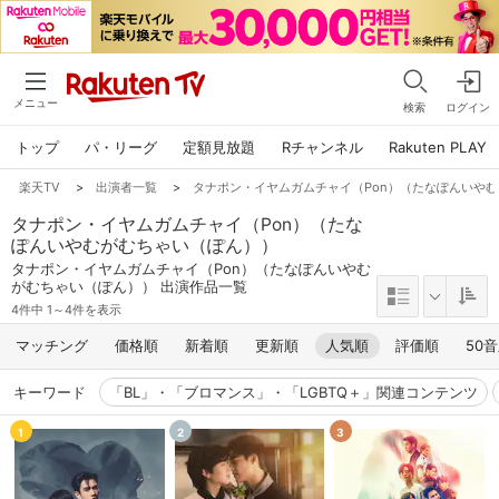
メニュー
検索
ログイン
トップ
パ・リーグ
定額見放題
Rチャンネル
Rakuten PLAY
楽天TV
>
出演者一覧
>
タナポン・イヤムガムチャイ（Pon）（たなぽんいや
タナポン・イヤムガムチャイ（Pon）（たな
ぽんいやむがむちゃい（ぽん））
タナポン・イヤムガムチャイ（Pon）（たなぽんいやむ
がむちゃい（ぽん）） 出演作品一覧
4件中 1～4件を表示
マッチング
価格順
新着順
更新順
人気順
評価順
50
キーワード
「BL」・「ブロマンス」・「LGBTQ＋」関連コンテンツ
1
2
3