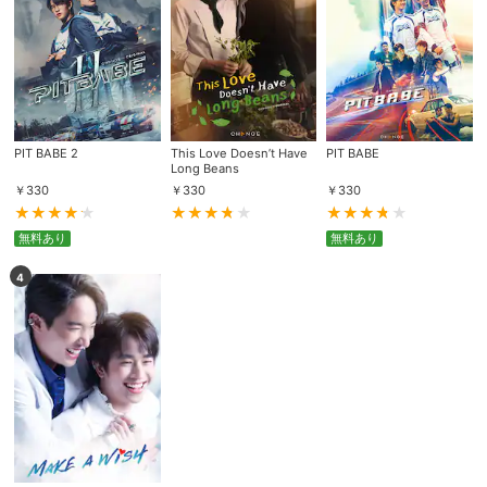
PIT BABE 2
This Love Doesn’t Have
PIT BABE
Long Beans
￥
330
￥
330
￥
330
無料あり
無料あり
4