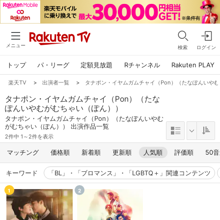
メニュー
検索
ログイン
トップ
パ・リーグ
定額見放題
Rチャンネル
Rakuten PLAY
楽天TV
>
出演者一覧
>
タナポン・イヤムガムチャイ（Pon）（たなぽんいや
タナポン・イヤムガムチャイ（Pon）（たな
ぽんいやむがむちゃい（ぽん））
タナポン・イヤムガムチャイ（Pon）（たなぽんいやむ
がむちゃい（ぽん）） 出演作品一覧
2件中 1～2件を表示
マッチング
価格順
新着順
更新順
人気順
評価順
50
キーワード
「BL」・「ブロマンス」・「LGBTQ＋」関連コンテンツ
1
2