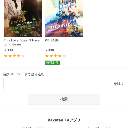
This Love Doesn’t Have
PIT BABE
Long Beans
￥
330
￥
330
無料あり
除外キーワードで絞り込む
を除く
Rakuten TVアプリ