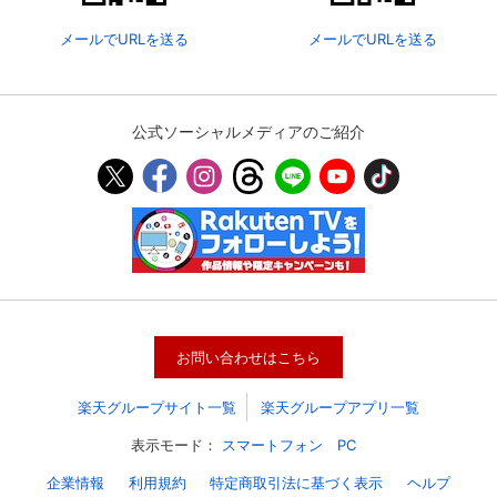
メールでURLを送る
メールでURLを送る
公式ソーシャルメディアのご紹介
会員設定
会員情報
閉じる
お問い合わせはこちら
基本情報、本人連絡先、パスワード 、クレ
楽天グループサイト一覧
楽天グループアプリ一覧
会員情報変更
ジットカード情報の変更が可能です。
表示モード：
スマートフォン
PC
企業情報
利用規約
特定商取引法に基づく表示
ヘルプ
決済方法変更
決済方法の変更が可能です。