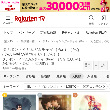
メニュー
検索
ログイン
トップ
パ・リーグ
定額見放題
Rチャンネル
Rakuten PLAY
楽天TV
>
出演者一覧
>
タナポン・イヤムガムチャイ（Pon）（たなぽんいや
タナポン・イヤムガムチャイ（Pon）（たな
ぽんいやむがむちゃい（ぽん））
タナポン・イヤムガムチャイ（Pon）（たなぽんいやむ
がむちゃい（ぽん）） 出演作品一覧
4件中 1～4件を表示
マッチング
価格順
新着順
更新順
人気順
評価順
50
キーワード
「BL」・「ブロマンス」・「LGBTQ＋」関連コンテンツ
1
2
3