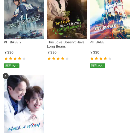
PIT BABE 2
This Love Doesn’t Have
PIT BABE
Long Beans
￥
330
￥
330
￥
330
無料あり
無料あり
4