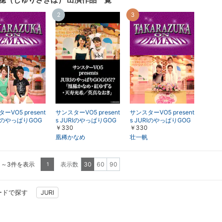
表示
表示
2
3
ーVO5 present
サンスターVO5 present
サンスターVO5 present
RIのやっぱりGOG
s JURIのやっぱりGOG
s JURIのやっぱりGOG
￥330
￥330
?「音月桂・彩那
O5!?「凰稀かなめ・紅
O5!?「壮一帆・華形ひ
綾しずる」
ゆずる・天寿光希／英
かる・真野すがた」
凰稀かなめ
壮一帆
真なおき」
1～3件を表示
表示数
30
60
90
1
ードで探す
JURI