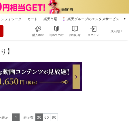
インフォシーク
カード
楽天市場
楽天グループのエンタメサービス
動画配信
成人向け
楽天TV
購入履歴
初めての方
お知らせ
ログイン
本/ゲーム/CD/DVD
楽天ブックス
あり】
電子書籍
楽天Kobo
雑誌読み放題
楽天マガジン
音楽配信
楽天ミュージック
動画配信ガイド
Rakuten PLAY
無料テレビ
Rチャンネル
を表示
表示数
30
60
90
1
チケット