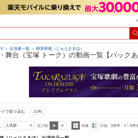
V
>
出演者一覧
>
樹里咲穂（じゅりさきほ）
・舞台（宝塚 トーク）の動画一覧【パック
ードで絞り込む
JURI
え
並び順
画像
詳細
3件中 1～3件
昇順
降順
一覧
詳細
穂（じゅりさきほ） 出演作品一覧