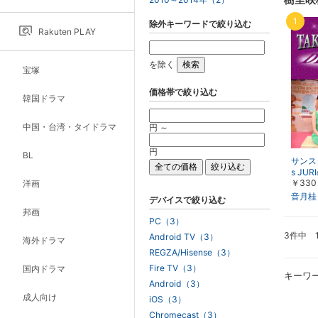
1
除外キーワードで絞り込む
Rakuten PLAY
を除く
宝塚
価格帯で絞り込む
韓国ドラマ
中国・台湾・タイドラマ
円 ～
円
BL
サンスタ
s JU
￥330
洋画
O5!
音・香
音月桂
デバイスで絞り込む
邦画
PC（3）
3件中 
Android TV（3）
海外ドラマ
REGZA/Hisense（3）
Fire TV（3）
国内ドラマ
キーワ
Android（3）
成人向け
iOS（3）
Chromecast（3）