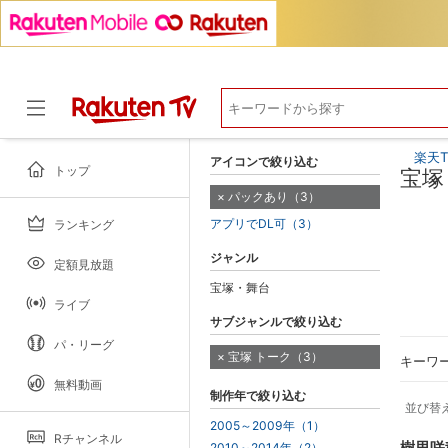
楽天T
アイコンで絞り込む
トップ
宝塚
パックあり（3）
アプリでDL可（3）
ランキング
ドラマ
ジャンル
定額見放題
宝塚・舞台
ライブ
サブジャンルで絞り込む
パ・リーグ
宝塚 トーク（3）
キーワ
無料動画
制作年で絞り込む
並び替
2005～2009年（1）
Rチャンネル
樹里咲
2010～2014年（2）