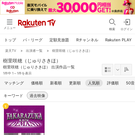
メニュー
検索
ログイン
トップ
パ・リーグ
定額見放題
Rチャンネル
Rakuten PLAY
楽天TV
>
出演者一覧
>
樹里咲穂（じゅりさきほ）
樹里咲穂（じゅりさきほ）
樹里咲穂（じゅりさきほ） 出演作品一覧
1件中 1～1件を表示
マッチング
価格順
新着順
更新順
人気順
評価順
50
キーワード
過去映像
1