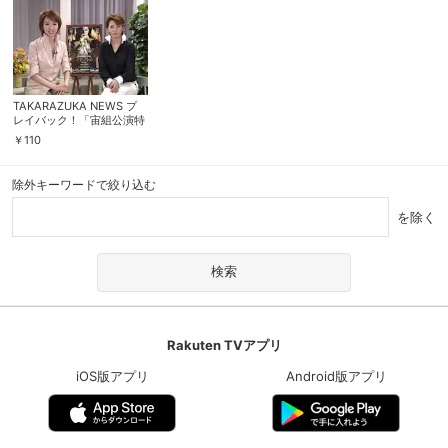
TAKARAZUKA NEWS プ
レイバック！「宙組公演特
別出演 樹里咲穂＆安蘭け
￥
110
いインタビュー」～2004
年6月より～
除外キーワードで絞り込む
を除く
Rakuten TVアプリ
iOS版アプリ
Android版アプリ