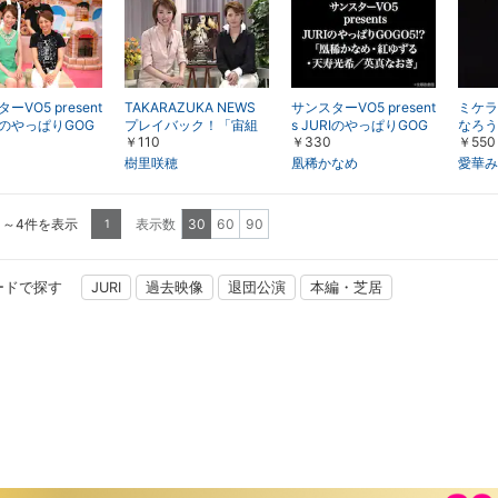
ーVO5 present
TAKARAZUKA NEWS
サンスターVO5 present
ミケラ
RIのやっぱりGOG
プレイバック！「宙組
s JURIのやっぱりGOG
なろう
￥110
￥330
￥550
?「音月桂・彩那
公演特別出演 樹里咲
O5!?「凰稀かなめ・紅
年花組
綾しずる」
穂＆安蘭けいインタビ
ゆずる・天寿光希／英
樹里咲穂
凰稀かなめ
愛華み
ュー」～2004年6月よ
真なおき」
り～
1～4件を表示
表示数
30
60
90
1
ードで探す
JURI
過去映像
退団公演
本編・芝居