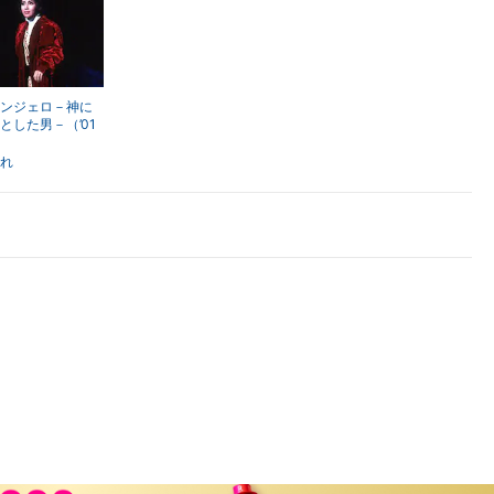
楽天チケット
エンタメニュース
推し楽
ンジェロ－神に
とした男－（’01
・宝塚）
れ