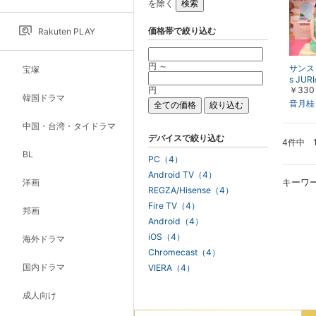
を除く
価格帯で絞り込む
Rakuten PLAY
円 ～
サンスタ
宝塚
s JU
円
￥330
O5!
韓国ドラマ
音・香
音月桂
中国・台湾・タイドラマ
デバイスで絞り込む
4件中 
BL
PC（4）
Android TV（4）
キーワ
洋画
REGZA/Hisense（4）
Fire TV（4）
邦画
Android（4）
iOS（4）
海外ドラマ
Chromecast（4）
国内ドラマ
VIERA（4）
成人向け