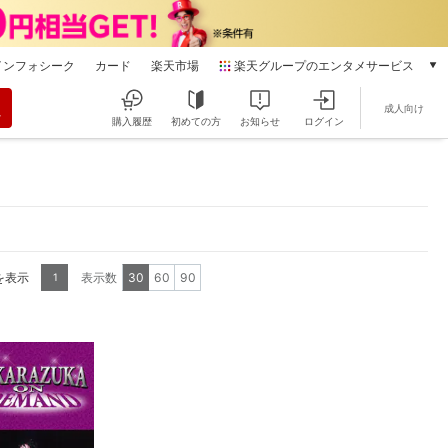
インフォシーク
カード
楽天市場
楽天グループのエンタメサービス
動画配信
成人向け
楽天TV
購入履歴
初めての方
お知らせ
ログイン
本/ゲーム/CD/DVD
楽天ブックス
電子書籍
楽天Kobo
雑誌読み放題
楽天マガジン
を表示
表示数
30
60
90
1
音楽配信
楽天ミュージック
動画配信ガイド
Rakuten PLAY
無料テレビ
Rチャンネル
チケット