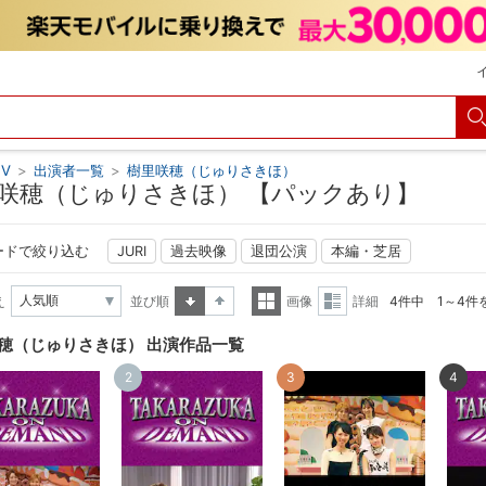
V
>
出演者一覧
>
樹里咲穂（じゅりさきほ）
咲穂（じゅりさきほ） 【パックあり】
ードで絞り込む
JURI
過去映像
退団公演
本編・芝居
え
並び順
画像
詳細
4件中 1～4件
昇順
降順
一覧
詳細
穂（じゅりさきほ） 出演作品一覧
表示
表示
2
3
4