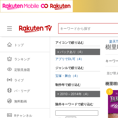
楽天T
アイコンで絞り込む
トップ
樹里
パックあり（4）
アプリでDL可（4）
ランキング
ドラマ
キーワ
ジャンルで絞り込む
定額見放題
並び替
宝塚・舞台（4）
ライブ
樹里咲
制作年で絞り込む
パ・リーグ
1
2010～2014年（4）
無料動画
除外キーワードで絞り込む
Rチャンネル