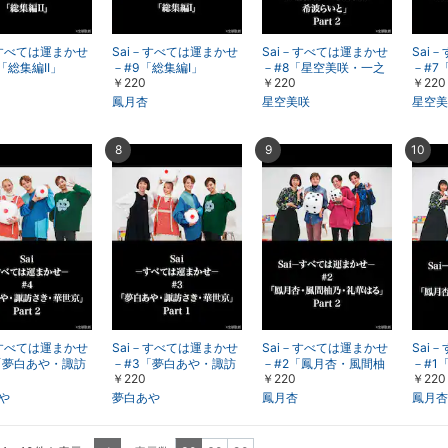
－すべては運まかせ
Sai－すべては運まかせ
Sai－すべては運まかせ
Sai
「総集編II」
－#9「総集編I」
－#8「星空美咲・一之
－#7
￥220
￥220
￥220
瀬航季・希波らいと」P
瀬航季
art 2
art 1
鳳月杏
星空美咲
星空美
8
9
10
－すべては運まかせ
Sai－すべては運まかせ
Sai－すべては運まかせ
Sai
「夢白あや・諏訪
－#3「夢白あや・諏訪
－#2「鳳月杏・風間柚
－#1
￥220
￥220
￥220
世京」Part 2
さき・華世京」Part 1
乃・礼華はる」Part 2
乃・礼華
や
夢白あや
鳳月杏
鳳月杏