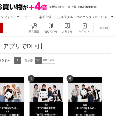
インフォシーク
カード
楽天市場
楽天グループのエンタメサービス
動画配信
成人向け
楽天TV
購入履歴
初めての方
お知らせ
ログイン
本/ゲーム/CD/DVD
楽天ブックス
、アプリでDL可】
電子書籍
楽天Kobo
0件を表示
表示数
30
60
90
1
雑誌読み放題
楽天マガジン
音楽配信
5
6
楽天ミュージック
動画配信ガイド
Rakuten PLAY
無料テレビ
Rチャンネル
チケット