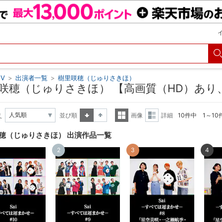
V
>
出演者一覧
>
樹里咲穂（じゅりさきほ）
咲穂（じゅりさきほ） 【高画質（HD）あり
え
並び順
画像
詳細
10件中 1～1
昇順
降順
一覧
詳細
穂（じゅりさきほ） 出演作品一覧
表示
表示
2
3
4