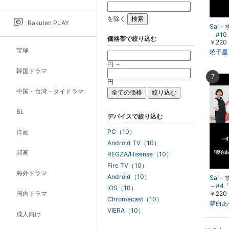
を除く
Rakuten PLAY
Sai
－#10
価格帯で絞り込む
￥220
宝塚
暁千星
円 ～
韓国ドラマ
7
円
中国・台湾・タイドラマ
BL
デバイスで絞り込む
PC（10）
洋画
Android TV（10）
邦画
REGZA/Hisense（10）
Fire TV（10）
海外ドラマ
Android（10）
Sai
－#4
iOS（10）
国内ドラマ
￥220
さき・華
Chromecast（10）
夢白あ
VIERA（10）
成人向け