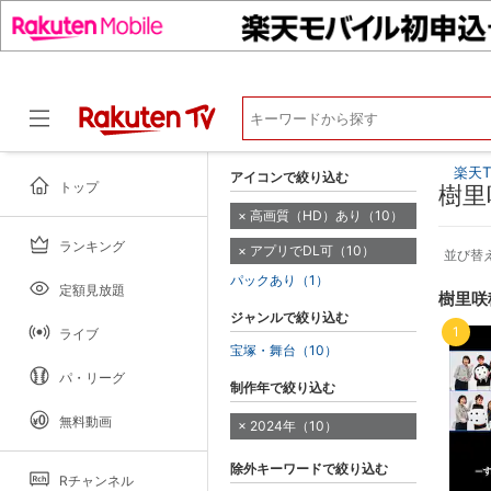
楽天T
アイコンで絞り込む
トップ
樹里
高画質（HD）あり（10）
ランキング
アプリでDL可（10）
ドラマ
並び替
パックあり（1）
定額見放題
樹里咲
ジャンルで絞り込む
1
ライブ
宝塚・舞台（10）
パ・リーグ
制作年で絞り込む
無料動画
2024年（10）
除外キーワードで絞り込む
Rチャンネル