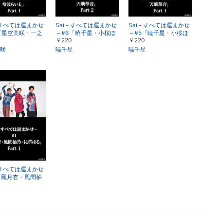
楽天チケット
エンタメニュース
推し楽
－すべては運まかせ
Sai－すべては運まかせ
Sai－すべては運まかせ
「星空美咲・一之
－#6「暁千星・小桜ほ
－#5「暁千星・小桜ほ
￥220
￥220
・希波らいと」P
のか・天飛華音」Part 2
のか・天飛華音」Part 1
咲
暁千星
暁千星
－すべては運まかせ
「鳳月杏・風間柚
はる」Part 1