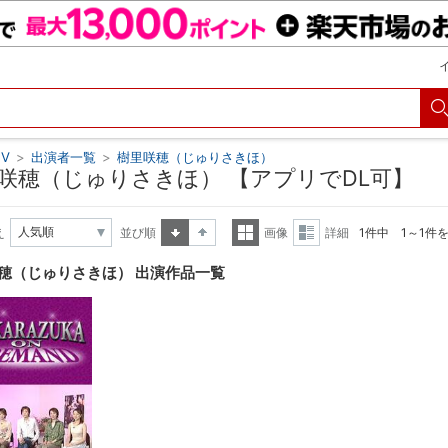
V
>
出演者一覧
>
樹里咲穂（じゅりさきほ）
咲穂（じゅりさきほ） 【アプリでDL可】
え
並び順
画像
詳細
1件中 1～1件
昇順
降順
一覧
詳細
穂（じゅりさきほ） 出演作品一覧
表示
表示