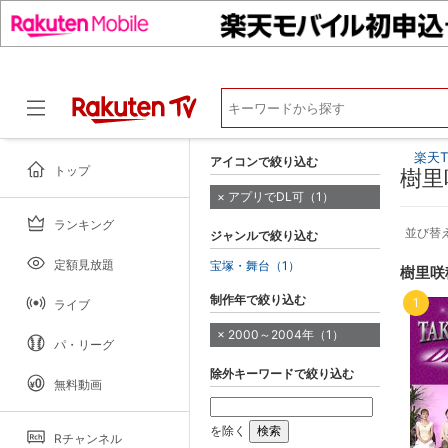
楽天T
アイコンで絞り込む
トップ
樹里
アプリでDL可（1）
ランキング
ドラマ
並び替
ジャンルで絞り込む
定額見放題
宝塚・舞台（1）
樹里咲
制作年で絞り込む
1
ライブ
2000～2004年（1）
パ・リーグ
除外キーワードで絞り込む
無料動画
を除く
Rチャンネル