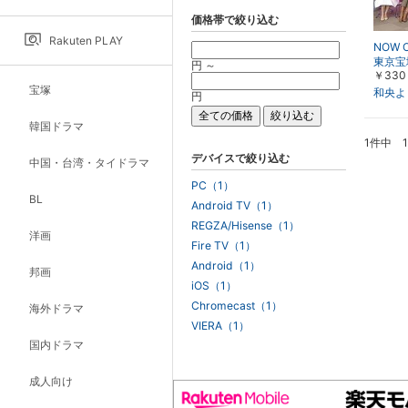
価格帯で絞り込む
Rakuten PLAY
NOW 
東京宝
円 ～
￥330
ァント
宝塚
和央よ
円
韓国ドラマ
1件中 
デバイスで絞り込む
中国・台湾・タイドラマ
PC（1）
BL
Android TV（1）
REGZA/Hisense（1）
洋画
Fire TV（1）
Android（1）
邦画
iOS（1）
Chromecast（1）
海外ドラマ
VIERA（1）
国内ドラマ
成人向け