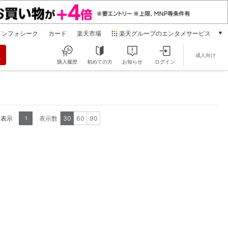
インフォシーク
カード
楽天市場
楽天グループのエンタメサービス
動画配信
成人向け
楽天TV
購入履歴
初めての方
お知らせ
ログイン
本/ゲーム/CD/DVD
楽天ブックス
電子書籍
楽天Kobo
を表示
表示数
30
60
90
1
雑誌読み放題
楽天マガジン
音楽配信
楽天ミュージック
動画配信ガイド
Rakuten PLAY
無料テレビ
Rチャンネル
チケット