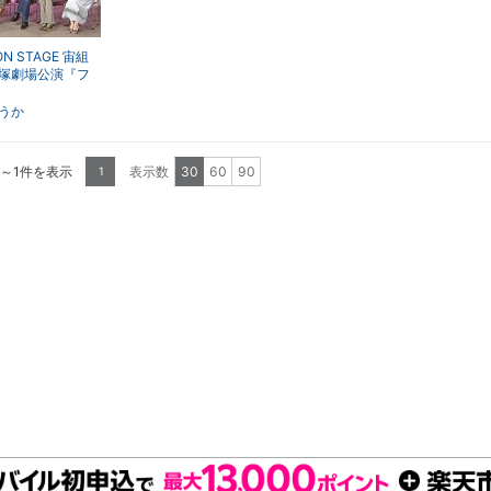
ON STAGE 宙組
塚劇場公演『フ
ム』
うか
1～1件を表示
表示数
30
60
90
1