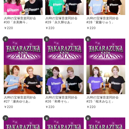
JURIの宝塚音楽同好会
JURIの宝塚音楽同好会
JURIの宝塚音楽同好会
#30「水美舞斗」
#29「永久輝せあ」
#28「紫藤りゅう」
￥
220
￥
220
￥
220
4
5
6
JURIの宝塚音楽同好会
JURIの宝塚音楽同好会
JURIの宝塚音楽同好会
#27「瀬央ゆりあ」
#26「和希そら」
#25「桜木みなと」
￥
220
￥
220
￥
220
7
8
9