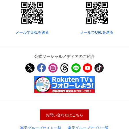
メールでURLを送る
メールでURLを送る
公式ソーシャルメディアのご紹介
お問い合わせはこちら
楽天グループサイト一覧
楽天グループアプリ一覧