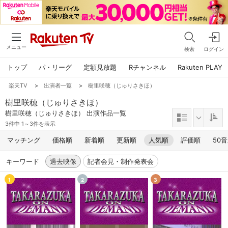
メニュー
検索
ログイン
トップ
パ・リーグ
定額見放題
Rチャンネル
Rakuten PLAY
楽天TV
>
出演者一覧
>
樹里咲穂（じゅりさきほ）
樹里咲穂（じゅりさきほ）
樹里咲穂（じゅりさきほ） 出演作品一覧
3件中 1～3件を表示
マッチング
価格順
新着順
更新順
人気順
評価順
50
キーワード
過去映像
記者会見・制作発表会
1
2
3