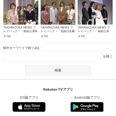
TAKARAZUKA NEWS プ
TAKARAZUKA NEWS プ
TAKARAZUKA NEWS プ
レイバック！「宙組公演特
レイバック！「花組日生劇
レイバック！「宙組公演
別出演 樹里咲穂＆安蘭け
場公演『Ernest in Love』
『ファントム』制作発表
￥
110
￥
110
￥
110
いインタビュー」～2004
制作発表会」～2005年6月
会」～2004年2月より～
年6月より～
より～
除外キーワードで絞り込む
を除く
Rakuten TVアプリ
iOS版アプリ
Android版アプリ