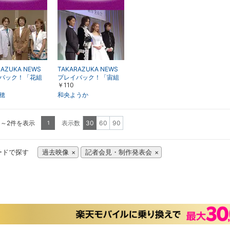
RAZUKA NEWS
TAKARAZUKA NEWS
バック！「花組
プレイバック！「宙組
￥110
公演『Ernest i
公演『ファントム』制
ve』制作発表会」
作発表会」～2004年2
穂
和央ようか
05年6月より～
月より～
1～2件を表示
表示数
30
60
90
1
ードで探す
過去映像
記者会見・制作発表会