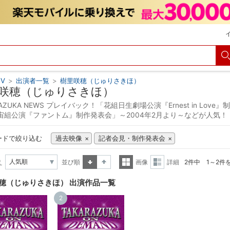
V
>
出演者一覧
>
樹里咲穂（じゅりさきほ）
咲穂（じゅりさきほ）
RAZUKA NEWS プレイバック！「花組日生劇場公演『Ernest in Love
宙組公演『ファントム』制作発表会」～2004年2月より～などが人気！
ードで絞り込む
過去映像
記者会見・制作発表会
え
並び順
画像
詳細
2件中 1～2件
昇順
降順
一覧
詳細
穂（じゅりさきほ） 出演作品一覧
表示
表示
2