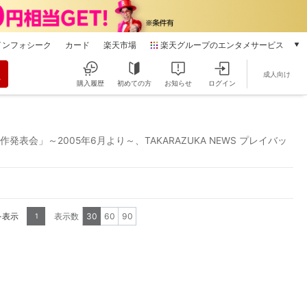
インフォシーク
カード
楽天市場
楽天グループのエンタメサービス
動画配信
成人向け
楽天TV
購入履歴
初めての方
お知らせ
ログイン
本/ゲーム/CD/DVD
楽天ブックス
電子書籍
』制作発表会」～2005年6月より～、TAKARAZUKA NEWS プレイバッ
楽天Kobo
雑誌読み放題
楽天マガジン
音楽配信
楽天ミュージック
を表示
表示数
30
60
90
1
動画配信ガイド
Rakuten PLAY
無料テレビ
Rチャンネル
チケット