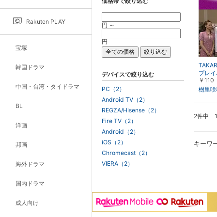
価格帯で絞り込む
Rakuten PLAY
円 ～
円
宝塚
TAKA
韓国ドラマ
プレイ
デバイスで絞り込む
￥110
日生劇場
中国・台湾・タイドラマ
n Lo
PC（2）
樹里咲
～20
Android TV（2）
BL
REGZA/Hisense（2）
2件中 
Fire TV（2）
洋画
Android（2）
iOS（2）
キーワ
邦画
Chromecast（2）
VIERA（2）
海外ドラマ
国内ドラマ
成人向け