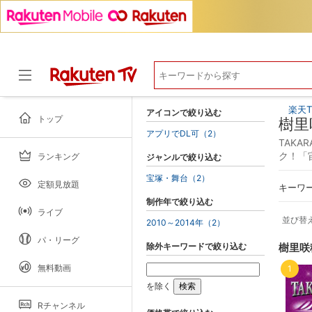
楽天T
アイコンで絞り込む
トップ
樹里
アプリでDL可（2）
TAKA
ク！「
ランキング
ジャンルで絞り込む
ドラマ
宝塚・舞台（2）
定額見放題
キーワ
制作年で絞り込む
ライブ
並び替
2010～2014年（2）
パ・リーグ
除外キーワードで絞り込む
樹里咲
無料動画
1
を除く
Rチャンネル