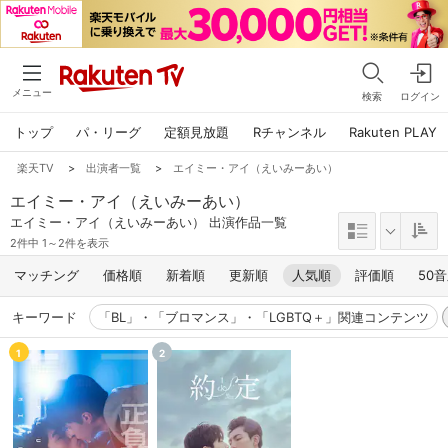
メニュー
検索
ログイン
トップ
パ・リーグ
定額見放題
Rチャンネル
Rakuten PLAY
楽天TV
>
出演者一覧
>
エイミー・アイ（えいみーあい）
エイミー・アイ（えいみーあい）
エイミー・アイ（えいみーあい） 出演作品一覧
2件中 1～2件を表示
マッチング
価格順
新着順
更新順
人気順
評価順
50
キーワード
「BL」・「ブロマンス」・「LGBTQ＋」関連コンテンツ
1
2