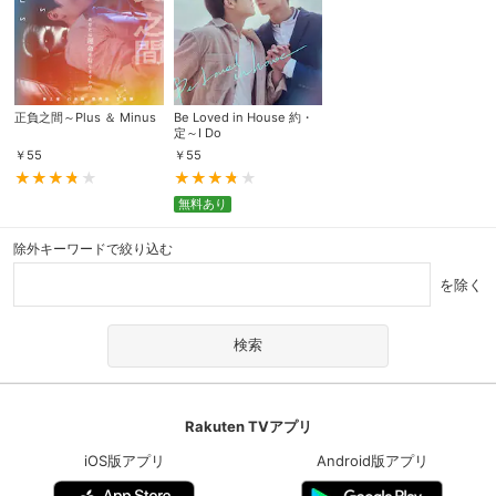
正負之間～Plus ＆ Minus
Be Loved in House 約・
定～I Do
￥
55
￥
55
無料あり
除外キーワードで絞り込む
を除く
Rakuten TVアプリ
iOS版アプリ
Android版アプリ