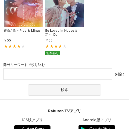
正負之間～Plus ＆ Minus
Be Loved in House 約・
定～I Do
￥
55
￥
55
無料あり
除外キーワードで絞り込む
を除く
Rakuten TVアプリ
iOS版アプリ
Android版アプリ