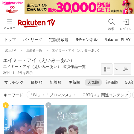
メニュー
検索
ログイン
トップ
パ・リーグ
定額見放題
Rチャンネル
Rakuten PLAY
楽天TV
>
出演者一覧
>
エイミー・アイ（えいみーあい）
エイミー・アイ（えいみーあい）
エイミー・アイ（えいみーあい） 出演作品一覧
2件中 1～2件を表示
マッチング
価格順
新着順
更新順
人気順
評価順
50
キーワード
「BL」・「ブロマンス」・「LGBTQ＋」関連コンテンツ
1
2