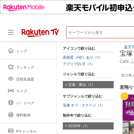
楽天T
アイコンで絞り込む
トップ
宝塚
高画質（HD）あり（1）
Cafe
アプリでDL可（1）
ランキング
ドラマ
ジャンルで絞り込む
並び替
定額見放題
宝塚・舞台（1）
若翔り
ライブ
サブジャンルで絞り込む
1
パ・リーグ
宝塚 オフ・ステージ（1）
無料動画
制作年で絞り込む
2020年（1）
Rチャンネル