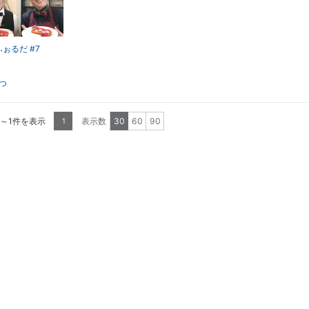
 ふぉるだ #7
つ
1～1件を表示
表示数
30
60
90
1