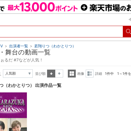
V
>
出演者一覧
>
若翔りつ（わかとりつ）
・舞台の動画一覧
 ふぉるだ #7などが人気！
え
並び順
画像
詳細
1件中 1～1件
昇順
降順
一覧
詳細
つ（わかとりつ） 出演作品一覧
表示
表示