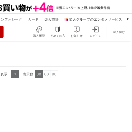
インフォシーク
カード
楽天市場
楽天グループのエンタメサービス
動画配信
成人向け
楽天TV
購入履歴
初めての方
お知らせ
ログイン
本/ゲーム/CD/DVD
楽天ブックス
電子書籍
楽天Kobo
雑誌読み放題
を表示
表示数
30
60
90
1
楽天マガジン
音楽配信
楽天ミュージック
動画配信ガイド
Rakuten PLAY
無料テレビ
Rチャンネル
チケット