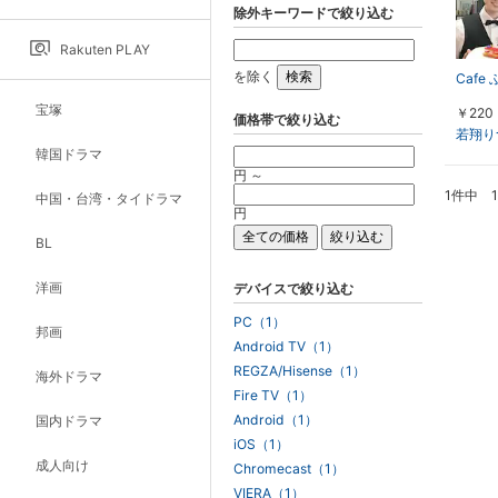
除外キーワードで絞り込む
Rakuten PLAY
を除く
Cafe
宝塚
￥220
価格帯で絞り込む
若翔り
韓国ドラマ
円 ～
1件中 
中国・台湾・タイドラマ
円
BL
洋画
デバイスで絞り込む
PC（1）
邦画
Android TV（1）
REGZA/Hisense（1）
海外ドラマ
Fire TV（1）
Android（1）
国内ドラマ
iOS（1）
成人向け
Chromecast（1）
VIERA（1）