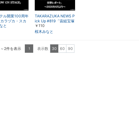
テル開業100周年
TAKARAZUKA NEWS P
タカラヅカ・スカ
ick Up #819「宙組宝塚
なと
￥110
テージ スペシャ
大劇場公演『黒蜥蜴』
クショー「NOW
『Diamond IMPULS
桜木みなと
TAGE」
E』突撃レポート」～20
26年6月より～
1～2件を表示
表示数
30
60
90
1