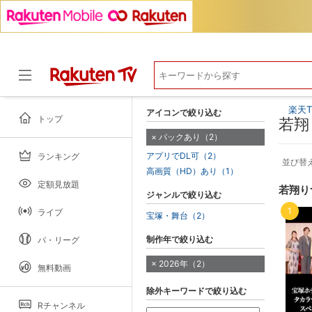
楽天T
アイコンで絞り込む
トップ
若翔
パックあり（2）
アプリでDL可（2）
ランキング
ドラマ
並び替
高画質（HD）あり（1）
定額見放題
若翔り
ジャンルで絞り込む
1
ライブ
宝塚・舞台（2）
制作年で絞り込む
パ・リーグ
2026年（2）
無料動画
除外キーワードで絞り込む
Rチャンネル