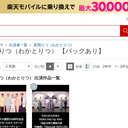
V
>
出演者一覧
>
若翔りつ（わかとりつ）
りつ（わかとりつ） 【パックあり】
え
並び順
画像
詳細
2件中 1～2件
昇順
降順
一覧
詳細
つ（わかとりつ） 出演作品一覧
表示
表示
2