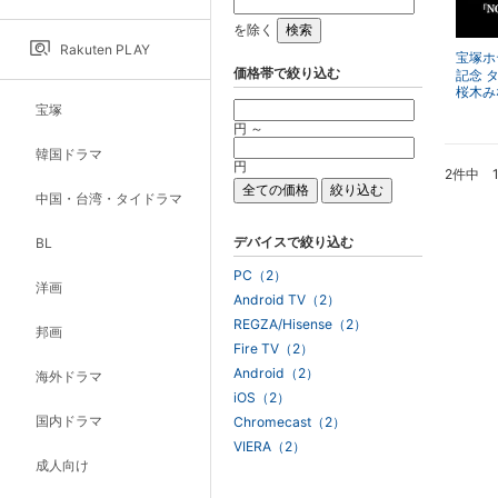
を除く
Rakuten PLAY
宝塚ホ
価格帯で絞り込む
記念 
桜木み
イ・ス
宝塚
ルトー
円 ～
ON S
韓国ドラマ
円
2件中 
中国・台湾・タイドラマ
デバイスで絞り込む
BL
PC（2）
洋画
Android TV（2）
REGZA/Hisense（2）
邦画
Fire TV（2）
Android（2）
海外ドラマ
iOS（2）
国内ドラマ
Chromecast（2）
VIERA（2）
成人向け