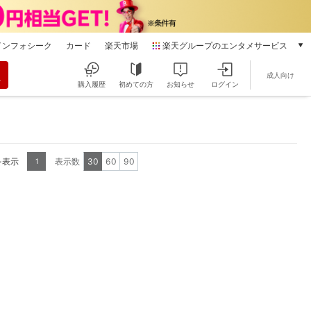
インフォシーク
カード
楽天市場
楽天グループのエンタメサービス
動画配信
成人向け
楽天TV
購入履歴
初めての方
お知らせ
ログイン
本/ゲーム/CD/DVD
楽天ブックス
電子書籍
楽天Kobo
を表示
表示数
30
60
90
1
雑誌読み放題
楽天マガジン
音楽配信
楽天ミュージック
動画配信ガイド
Rakuten PLAY
無料テレビ
Rチャンネル
チケット