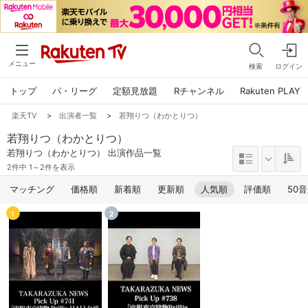
メニュー
検索
ログイン
トップ
パ・リーグ
定額見放題
Rチャンネル
Rakuten PLAY
楽天TV
>
出演者一覧
>
若翔りつ（わかとりつ）
若翔りつ（わかとりつ）
若翔りつ（わかとりつ） 出演作品一覧
2件中 1～2件を表示
マッチング
価格順
新着順
更新順
人気順
評価順
50
1
2