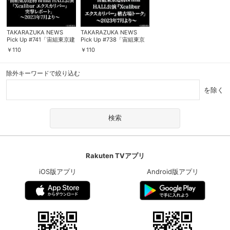
TAKARAZUKA NEWS
TAKARAZUKA NEWS
Pick Up #741「宙組東京建
Pick Up #738「宙組東京
物 Brillia HALL公演
建物Brillia HALL公演
￥
110
￥
110
『Xcalibur エクスカリバ
『Xcalibur エクスカリバ
ー』突撃レポート」～
ー』稽古場トーク」～
2023年7月より～
2023年7月より～
除外キーワードで絞り込む
を除く
Rakuten TVアプリ
iOS版アプリ
Android版アプリ