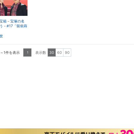
宝箱－宝塚の名
う－#17「留依蒔
翔りつ」
世
1～1件を表示
表示数
30
60
90
1