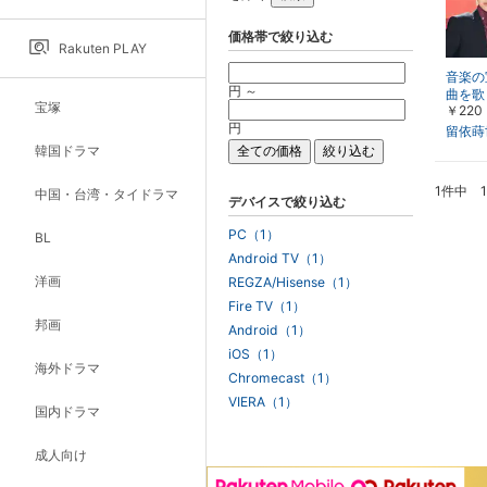
価格帯で絞り込む
Rakuten PLAY
音楽の
円 ～
曲を歌
宝塚
￥220
世・若
円
留依蒔
韓国ドラマ
1件中 
中国・台湾・タイドラマ
デバイスで絞り込む
PC（1）
BL
Android TV（1）
洋画
REGZA/Hisense（1）
Fire TV（1）
邦画
Android（1）
iOS（1）
海外ドラマ
Chromecast（1）
VIERA（1）
国内ドラマ
成人向け