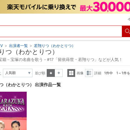
V
>
出演者一覧
>
若翔りつ（わかとりつ）
りつ（わかとりつ）
宝箱－宝塚の名曲を歌う－#17「留依蒔世・若翔りつ」などが人気！
え
並び順
画像
詳細
1件中 1～1件
昇順
降順
一覧
詳細
つ（わかとりつ） 出演作品一覧
表示
表示