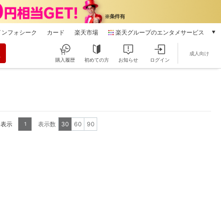
インフォシーク
カード
楽天市場
楽天グループのエンタメサービス
動画配信
成人向け
楽天TV
購入履歴
初めての方
お知らせ
ログイン
本/ゲーム/CD/DVD
楽天ブックス
電子書籍
楽天Kobo
雑誌読み放題
を表示
表示数
30
60
90
1
楽天マガジン
音楽配信
楽天ミュージック
動画配信ガイド
Rakuten PLAY
無料テレビ
Rチャンネル
チケット