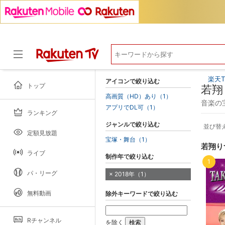
楽天T
アイコンで絞り込む
トップ
若翔
高画質（HD）あり（1）
音楽の
アプリでDL可（1）
ランキング
ドラマ
ジャンルで絞り込む
並び替
定額見放題
宝塚・舞台（1）
若翔り
ライブ
制作年で絞り込む
1
パ・リーグ
2018年（1）
無料動画
除外キーワードで絞り込む
Rチャンネル
を除く