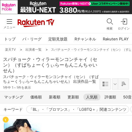
メニュー
検索
ログイン
トップ
パ・リーグ
定額見放題
Rチャンネル
Rakuten PLAY
楽天TV
>
出演者一覧
>
スパチョーク・ウィラーモンコンチャイ（セン）（す
スパチョーク・ウィラーモンコンチャイ（セ
ン）（すぱちょーくうぃらーもんこんちゃい
せん）
スパチョーク・ウィラーモンコンチャイ（セン）（すぱ
ちょーくうぃらーもんこんちゃいせん） 出演作品一覧
1件中 1～1件を表示
マッチング
価格順
新着順
更新順
人気順
評価順
50
キーワード
「BL」・「ブロマンス」・「LGBTQ＋」関連コンテンツ
1