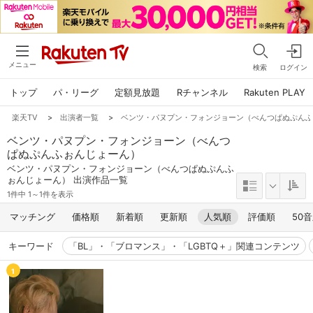
メニュー
検索
ログイン
トップ
パ・リーグ
定額見放題
Rチャンネル
Rakuten PLAY
楽天TV
>
出演者一覧
>
ベンツ・パヌプン・フォンジョーン（べんつぱぬぷん
ベンツ・パヌプン・フォンジョーン（べんつ
ぱぬぷんふぉんじょーん）
ベンツ・パヌプン・フォンジョーン（べんつぱぬぷんふ
ぉんじょーん） 出演作品一覧
1件中 1～1件を表示
マッチング
価格順
新着順
更新順
人気順
評価順
50
キーワード
「BL」・「ブロマンス」・「LGBTQ＋」関連コンテンツ
1