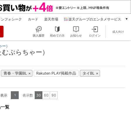
インフォシーク
カード
楽天市場
楽天グループのエンタメサービス
動画配信
成人向け
楽天TV
購入履歴
初めての方
お知らせ
ログイン
本/ゲーム/CD/DVD
ゃー）
楽天ブックス
たむぷらちゃー）
電子書籍
楽天Kobo
雑誌読み放題
青春・学園BL
Rakuten PLAY掲載作品
タイBL
楽天マガジン
音楽配信
楽天ミュージック
を表示
表示数
30
60
90
1
動画配信ガイド
Rakuten PLAY
品一覧
無料テレビ
Rチャンネル
チケット