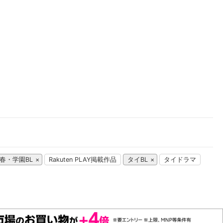
楽天チケット
エンタメニュース
推し楽
春・学園BL
Rakuten PLAY掲載作品
タイBL
タイドラマ