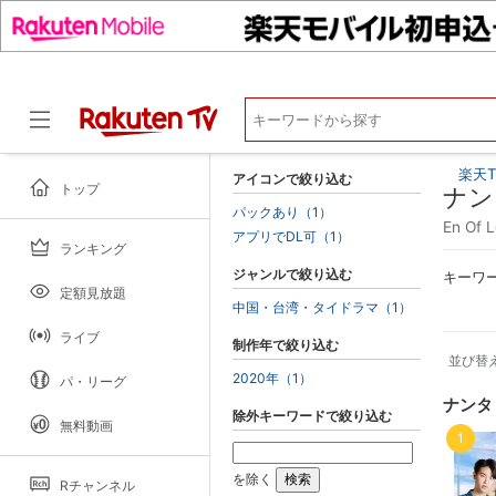
楽天T
アイコンで絞り込む
トップ
ナン
パックあり（1）
En O
アプリでDL可（1）
ランキング
ドラマ
ジャンルで絞り込む
キーワ
定額見放題
中国・台湾・タイドラマ（1）
ライブ
制作年で絞り込む
並び替
2020年（1）
パ・リーグ
ナンタ
除外キーワードで絞り込む
無料動画
1
を除く
Rチャンネル