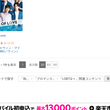
Love
(3.9)
ャウィン・マイ
Win／ウィン）
1～1件を表示
表示数
30
60
90
1
ードで探す
「BL」・「ブロマンス」・「LGBTQ＋」関連コンテンツ
青