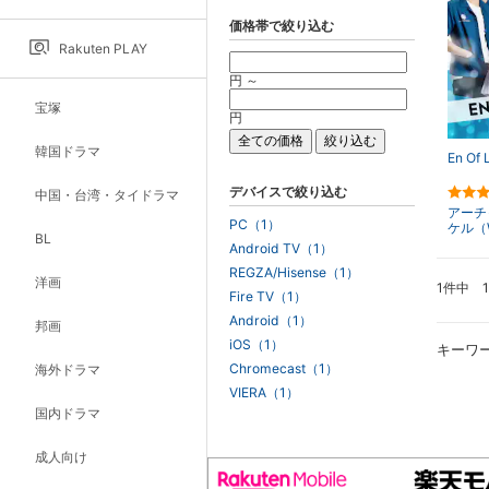
価格帯で絞り込む
Rakuten PLAY
円 ～
宝塚
円
韓国ドラマ
En Of 
デバイスで絞り込む
中国・台湾・タイドラマ
アーチ
PC（1）
ケル（
BL
Android TV（1）
REGZA/Hisense（1）
洋画
1件中 
Fire TV（1）
Android（1）
邦画
iOS（1）
キーワ
Chromecast（1）
海外ドラマ
VIERA（1）
国内ドラマ
成人向け