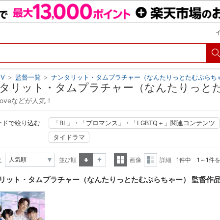
V
>
監督一覧
>
ナンタリット・タムプラチャー（なんたりっとたむぷらち
タリット・タムプラチャー（なんたりっと
f Loveなどが人気！
ードで絞り込む
「BL」・「ブロマンス」・「LGBTQ＋」関連コンテンツ
タイドラマ
え
並び順
画像
詳細
1件中 1～1件
昇順
降順
一覧
詳細
リット・タムプラチャー（なんたりっとたむぷらちゃー） 監督作
表示
表示