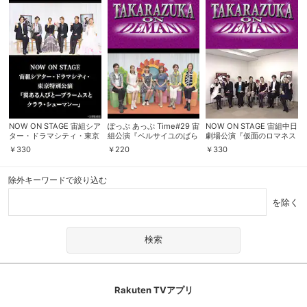
NOW ON STAGE 宙組シア
ぽっぷ あっぷ Time#29 宙
NOW ON STAGE 宙組中日
ター・ドラマシティ・東京
組公演『ベルサイユのばら
劇場公演『仮面のロマネス
特別公演『翼ある人びと—
―オスカル編―』
ク』『Apasionado!!II』
￥
330
￥
220
￥
330
ブラームスとクララ・シュ
ーマン—』
除外キーワードで絞り込む
を除く
Rakuten TVアプリ