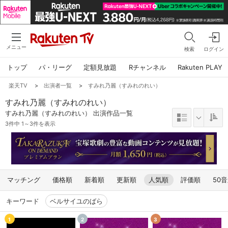
メニュー
検索
ログイン
トップ
パ・リーグ
定額見放題
Rチャンネル
Rakuten PLAY
楽天TV
>
出演者一覧
>
すみれ乃麗（すみれのれい）
すみれ乃麗（すみれのれい）
すみれ乃麗（すみれのれい） 出演作品一覧
3件中 1～3件を表示
マッチング
価格順
新着順
更新順
人気順
評価順
50
キーワード
ベルサイユのばら
1
2
3