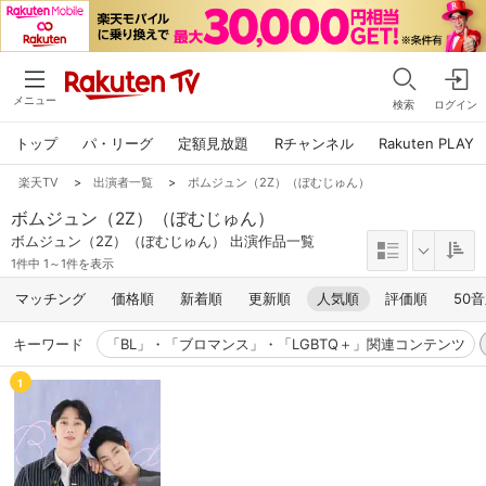
メニュー
検索
ログイン
トップ
パ・リーグ
定額見放題
Rチャンネル
Rakuten PLAY
楽天TV
>
出演者一覧
>
ボムジュン（2Z）（ぼむじゅん）
ボムジュン（2Z）（ぼむじゅん）
ボムジュン（2Z）（ぼむじゅん） 出演作品一覧
1件中 1～1件を表示
マッチング
価格順
新着順
更新順
人気順
評価順
50
キーワード
「BL」・「ブロマンス」・「LGBTQ＋」関連コンテンツ
1