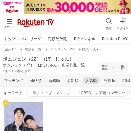
メニュー
検索
ログイン
トップ
パ・リーグ
定額見放題
Rチャンネル
Rakuten PLAY
楽天TV
>
出演者一覧
>
ボムジュン（2Z）（ぼむじゅん）
ボムジュン（2Z）（ぼむじゅん）
ボムジュン（2Z）（ぼむじゅん） 出演作品一覧
1件中 1～1件を表示
マッチング
価格順
新着順
更新順
人気順
評価順
50
キーワード
「BL」・「ブロマンス」・「LGBTQ＋」関連コンテンツ
1