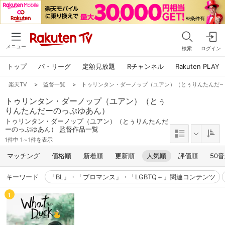
メニュー
検索
ログイン
トップ
パ・リーグ
定額見放題
Rチャンネル
Rakuten PLAY
楽天TV
>
監督一覧
>
トゥリンタン・ダーノップ（ユアン）（とぅりんたんだ
トゥリンタン・ダーノップ（ユアン）（とぅ
りんたんだーのっぷゆあん）
トゥリンタン・ダーノップ（ユアン）（とぅりんたんだ
ーのっぷゆあん） 監督作品一覧
1件中 1～1件を表示
マッチング
価格順
新着順
更新順
人気順
評価順
50
キーワード
「BL」・「ブロマンス」・「LGBTQ＋」関連コンテンツ
1