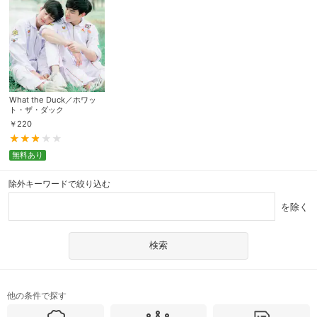
What the Duck／ホワッ
ト・ザ・ダック
￥
220
無料あり
除外キーワードで絞り込む
を除く
他の条件で探す