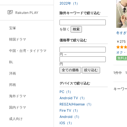
2022年（1）
Rakuten PLAY
除外キーワードで絞り込む
宝塚
を除く
冬すぎ
韓国ドラマ
価格帯で絞り込む
￥275
中国・台湾・タイドラマ
オク・
円 ～
無料
BL
円
1件中 
洋画
デバイスで絞り込む
邦画
キーワ
PC（1）
海外ドラマ
Android TV（1）
REGZA/Hisense（1）
国内ドラマ
Fire TV（1）
Android（1）
成人向け
iOS（1）