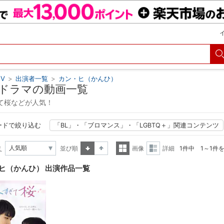
V
>
出演者一覧
>
カン・ヒ（かんひ）
ドラマの動画一覧
て桜などが人気！
ードで絞り込む
「BL」・「ブロマンス」・「LGBTQ＋」関連コンテンツ
え
並び順
画像
詳細
1件中 1～1件
昇順
降順
一覧
詳細
ヒ（かんひ） 出演作品一覧
表示
表示