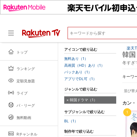
楽天T
アイコンで絞り込む
トップ
韓国
無料あり（1）
冬すぎ
高画質（HD）あり（1）
ランキング
ドラマ
パックあり（1）
キーワ
アプリでDL可（1）
定額見放題
ジャンルで絞り込む
並び替
ライブ
韓国ドラマ（1）
カン・
パ・リーグ
サブジャンルで絞り込む
1
無料動画
BL（1）
制作年で絞り込む
Rチャンネル