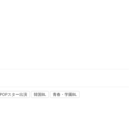
楽天チケット
エンタメニュース
推し楽
-POPスター出演
韓国BL
青春・学園BL