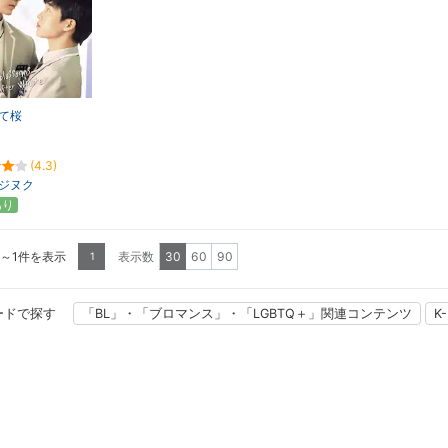
て桜
(4.3)
ジヌク
あり
1～1件を表示
表示数
30
60
90
1
ードで探す
「BL」・「ブロマンス」・「LGBTQ＋」関連コンテンツ
K