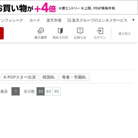
インフォシーク
カード
楽天市場
楽天グループのエンタメサービス
動画配信
成人向け
楽天TV
購入履歴
初めての方
お知らせ
ログイン
本/ゲーム/CD/DVD
楽天ブックス
電子書籍
楽天Kobo
雑誌読み放題
K-POPスター出演
韓国BL
青春・学園BL
楽天マガジン
音楽配信
を表示
表示数
30
60
90
1
楽天ミュージック
動画配信ガイド
Rakuten PLAY
無料テレビ
Rチャンネル
チケット