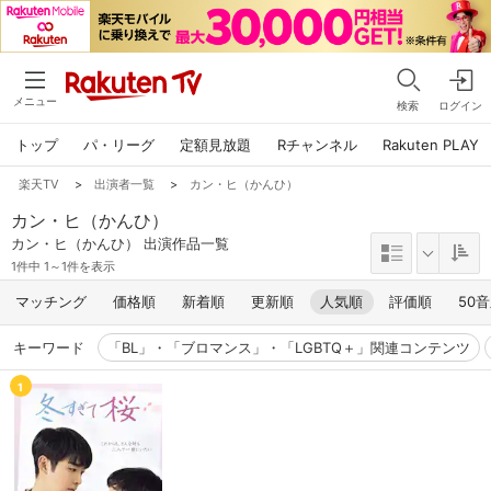
メニュー
検索
ログイン
トップ
パ・リーグ
定額見放題
Rチャンネル
Rakuten PLAY
楽天TV
>
出演者一覧
>
カン・ヒ（かんひ）
カン・ヒ（かんひ）
カン・ヒ（かんひ） 出演作品一覧
1件中 1～1件を表示
マッチング
価格順
新着順
更新順
人気順
評価順
50
キーワード
「BL」・「ブロマンス」・「LGBTQ＋」関連コンテンツ
1