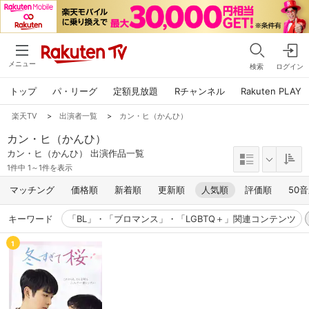
メニュー
検索
ログイン
トップ
パ・リーグ
定額見放題
Rチャンネル
Rakuten PLAY
楽天TV
>
出演者一覧
>
カン・ヒ（かんひ）
カン・ヒ（かんひ）
カン・ヒ（かんひ） 出演作品一覧
1件中 1～1件を表示
マッチング
価格順
新着順
更新順
人気順
評価順
50
キーワード
「BL」・「ブロマンス」・「LGBTQ＋」関連コンテンツ
1