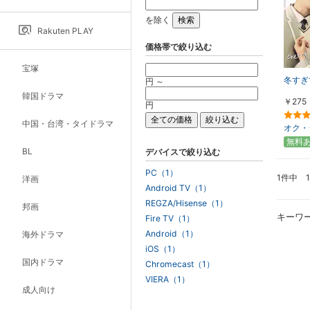
を除く
Rakuten PLAY
価格帯で絞り込む
宝塚
冬すぎ
円 ～
韓国ドラマ
￥275
円
中国・台湾・タイドラマ
オク・
無料
BL
デバイスで絞り込む
PC（1）
1件中 
洋画
Android TV（1）
REGZA/Hisense（1）
邦画
キーワ
Fire TV（1）
Android（1）
海外ドラマ
iOS（1）
国内ドラマ
Chromecast（1）
VIERA（1）
成人向け