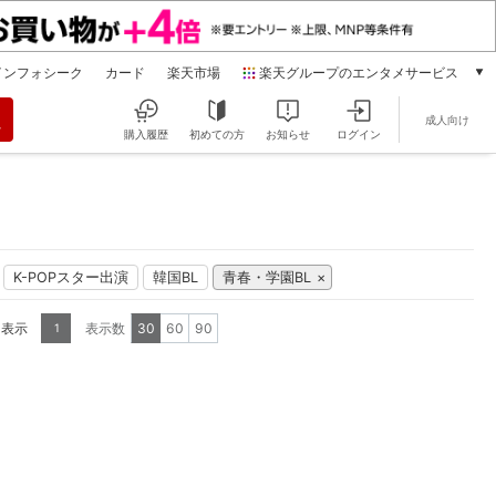
インフォシーク
カード
楽天市場
楽天グループのエンタメサービス
動画配信
成人向け
楽天TV
購入履歴
初めての方
お知らせ
ログイン
本/ゲーム/CD/DVD
楽天ブックス
電子書籍
楽天Kobo
雑誌読み放題
K-POPスター出演
韓国BL
青春・学園BL
楽天マガジン
音楽配信
を表示
表示数
30
60
90
1
楽天ミュージック
動画配信ガイド
Rakuten PLAY
無料テレビ
Rチャンネル
チケット