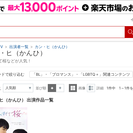
V
>
出演者一覧
>
カン・ヒ（かんひ）
・ヒ（かんひ）
て桜などが人気！
ードで絞り込む
「BL」・「ブロマンス」・「LGBTQ＋」関連コンテンツ
え
並び順
画像
詳細
1件中 1～1件
昇順
降順
一覧
詳細
ヒ（かんひ） 出演作品一覧
表示
表示