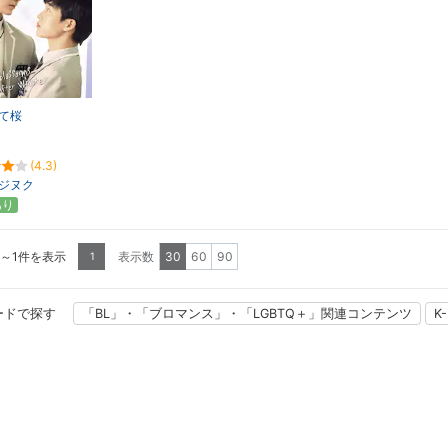
て桜
(4.3)
ジヌク
あり
1～1件を表示
表示数
30
60
90
1
ードで探す
「BL」・「ブロマンス」・「LGBTQ＋」関連コンテンツ
K