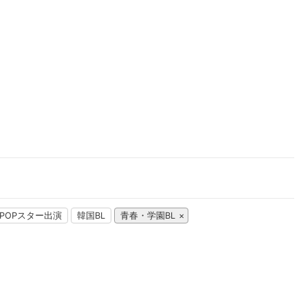
楽天チケット
エンタメニュース
推し楽
-POPスター出演
韓国BL
青春・学園BL