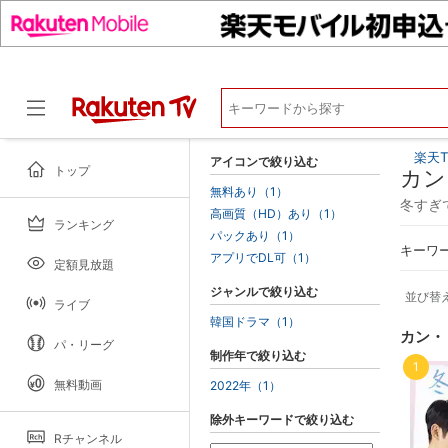
楽天T
アイコンで絞り込む
トップ
カン
無料あり（1）
冬すぎ
高画質（HD）あり（1）
ランキング
ドラマ
パックあり（1）
キーワ
アプリでDL可（1）
定額見放題
ジャンルで絞り込む
並び替
ライブ
韓国ドラマ（1）
カン・
パ・リーグ
制作年で絞り込む
1
無料動画
2022年（1）
除外キーワードで絞り込む
Rチャンネル